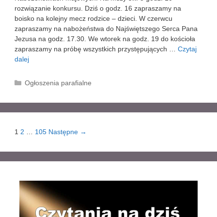
rozwiązanie konkursu. Dziś o godz. 16 zapraszamy na
boisko na kolejny mecz rodzice – dzieci. W czerwcu
zapraszamy na nabożeństwa do Najświętszego Serca Pana
Jezusa na godz. 17.30. We wtorek na godz. 19 do kościoła
zapraszamy na próbę wszystkich przystępujących …
Czytaj
dalej
X
I
N
K
Ogłoszenia parafialne
I
a
E
t
D
e
Z
g
I
Z
1
2
…
105
Następne →
o
E
o
r
L
b
i
A
a
e
Z
c
W
z
Y
w
K
p
Ł
i