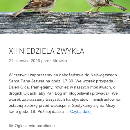
A
Z
W
Y
K
Ł
A
XII NIEDZIELA ZWYKŁA
21 czerwca 2026
przez
Mrowka
W czerwcu zapraszamy na nabożeństwa do Najświętszego
Serca Pana Jezusa na godz. 17.30. We wtorek przypada
Dzień Ojca. Pamiętajmy, również w naszych modlitwach, o
drogich Ojcach, aby Pan Bóg im błogosławił i prowadził. We
wtorek zapraszamy wszystkich kandydatów i ministrantów na
ostatnią zbiórkę przed wakacjami. Spotykamy się na Mszy
św. o godz. 18. Później dalsza …
Czytaj dalej
X
I
I
K
Ogłoszenia parafialne
N