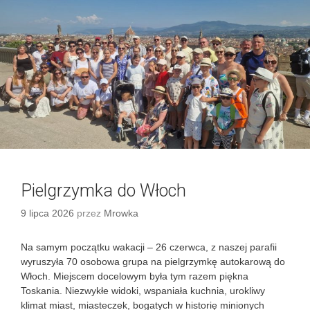
D
e
Z
g
I
o
E
r
L
i
A
e
Z
W
Y
K
Ł
A
Pielgrzymka do Włoch
9 lipca 2026
przez
Mrowka
Na samym początku wakacji – 26 czerwca, z naszej parafii
wyruszyła 70 osobowa grupa na pielgrzymkę autokarową do
Włoch. Miejscem docelowym była tym razem piękna
Toskania. Niezwykłe widoki, wspaniała kuchnia, urokliwy
klimat miast, miasteczek, bogatych w historię minionych