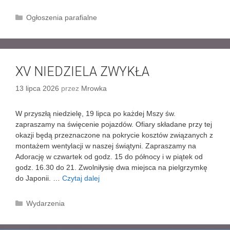
V
a
I
K
Ogłoszenia parafialne
s
N
a
n
I
t
ą
E
e
G
D
g
ó
Z
XV NIEDZIELA ZWYKŁA
o
r
I
r
ę
13 lipca 2026
przez
Mrowka
E
i
i
L
e
d
A
W przyszłą niedzielę, 19 lipca po każdej Mszy św.
o
Z
zapraszamy na święcenie pojazdów. Ofiary składane przy tej
Ł
W
okazji będą przeznaczone na pokrycie kosztów związanych z
a
Y
montażem wentylacji w naszej świątyni. Zapraszamy na
g
K
Adorację w czwartek od godz. 15 do północy i w piątek od
i
Ł
godz. 16.30 do 21. Zwolniłysię dwa miejsca na pielgrzymkę
e
A
do Japonii. …
Czytaj dalej
X
w
V
n
N
K
Wydarzenia
i
I
a
k
E
t