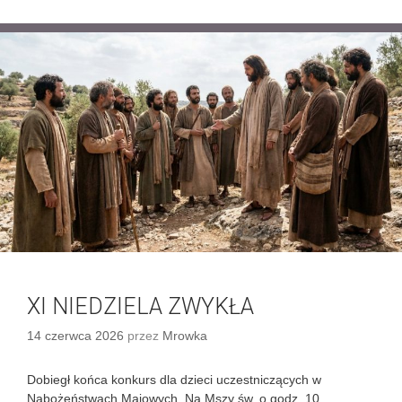
a
I
t
E
e
D
g
Z
o
I
r
E
i
L
e
A
Z
W
Y
K
Ł
A
XI NIEDZIELA ZWYKŁA
14 czerwca 2026
przez
Mrowka
Dobiegł końca konkurs dla dzieci uczestniczących w
Nabożeństwach Majowych. Na Mszy św. o godz. 10