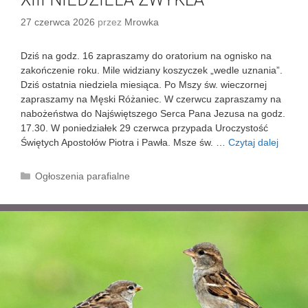
27 czerwca 2026
przez
Mrowka
Dziś na godz. 16 zapraszamy do oratorium na ognisko na
zakończenie roku. Mile widziany koszyczek „wedle uznania”.
Dziś ostatnia niedziela miesiąca. Po Mszy św. wieczornej
zapraszamy na Męski Różaniec. W czerwcu zapraszamy na
nabożeństwa do Najświętszego Serca Pana Jezusa na godz.
17.30. W poniedziałek 29 czerwca przypada Uroczystość
Świętych Apostołów Piotra i Pawła. Msze św. …
Czytaj dalej
X
I
I
K
Ogłoszenia parafialne
I
a
N
t
I
e
E
g
D
o
Z
r
I
i
E
e
L