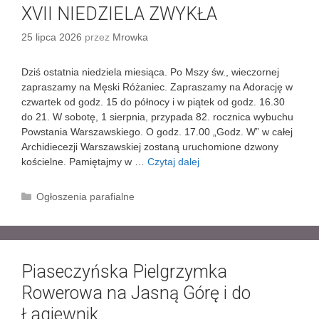
XVII NIEDZIELA ZWYKŁA
25 lipca 2026
przez
Mrowka
Dziś ostatnia niedziela miesiąca. Po Mszy św., wieczornej
zapraszamy na Męski Różaniec. Zapraszamy na Adorację w
czwartek od godz. 15 do północy i w piątek od godz. 16.30
do 21. W sobotę, 1 sierpnia, przypada 82. rocznica wybuchu
Powstania Warszawskiego. O godz. 17.00 „Godz. W” w całej
Archidiecezji Warszawskiej zostaną uruchomione dzwony
kościelne. Pamiętajmy w …
Czytaj dalej
X
V
I
K
Ogłoszenia parafialne
I
a
N
t
I
e
E
g
D
Piaseczyńska Pielgrzymka
o
Z
r
Rowerowa na Jasną Górę i do
I
i
Łagiewnik
E
e