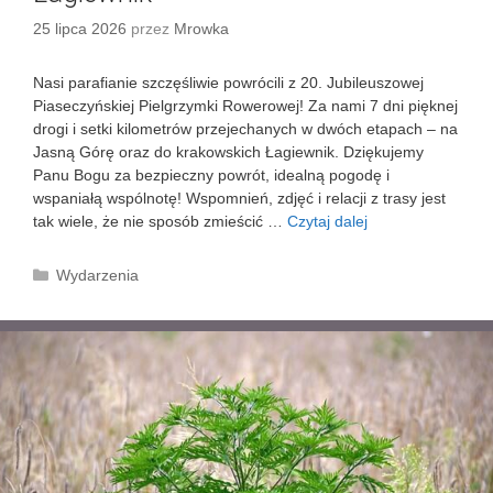
L
25 lipca 2026
przez
Mrowka
A
Z
W
Nasi parafianie szczęśliwie powrócili z 20. Jubileuszowej
Y
Piaseczyńskiej Pielgrzymki Rowerowej! Za nami 7 dni pięknej
K
drogi i setki kilometrów przejechanych w dwóch etapach – na
Ł
Jasną Górę oraz do krakowskich Łagiewnik. Dziękujemy
A
Panu Bogu za bezpieczny powrót, idealną pogodę i
wspaniałą wspólnotę! Wspomnień, zdjęć i relacji z trasy jest
tak wiele, że nie sposób zmieścić …
Czytaj dalej
P
i
a
K
Wydarzenia
s
a
e
t
c
e
z
g
y
o
ń
r
s
i
k
e
a