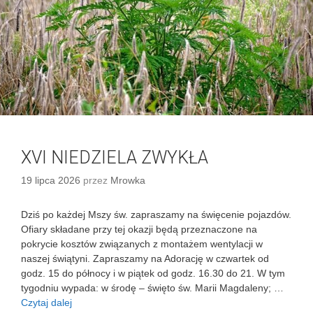
P
i
e
l
g
r
z
y
m
k
a
XVI NIEDZIELA ZWYKŁA
R
o
19 lipca 2026
przez
Mrowka
w
e
Dziś po każdej Mszy św. zapraszamy na święcenie pojazdów.
r
Ofiary składane przy tej okazji będą przeznaczone na
o
pokrycie kosztów związanych z montażem wentylacji w
w
naszej świątyni. Zapraszamy na Adorację w czwartek od
a
godz. 15 do północy i w piątek od godz. 16.30 do 21. W tym
n
tygodniu wypada: w środę – święto św. Marii Magdaleny; …
a
Czytaj dalej
X
J