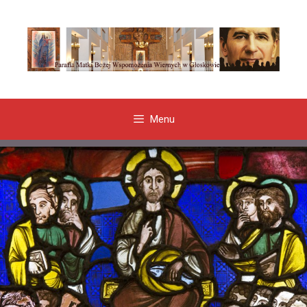
Przeskocz
do
treści
Menu