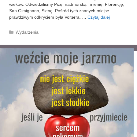
wieków. Odwiedziliśmy Pizę, nadmorską Tirrenię, Florencję,
San Gimignano, Sienę. Pośród tych znanych miejsc
prawdziwym odkryciem była Volterra, …
Czytaj dalej
P
i
e
K
Wydarzenia
l
a
g
t
r
e
z
g
y
o
m
r
k
i
a
e
d
o
W
ł
o
c
h