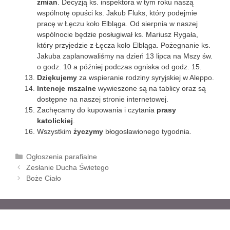
zmian
. Decyzją ks. inspektora w tym roku naszą
wspólnotę opuści ks. Jakub Fluks, który podejmie
pracę w Łęczu koło Elbląga. Od sierpnia w naszej
wspólnocie będzie posługiwał ks. Mariusz Rygała,
który przyjedzie z Łęcza koło Elbląga. Pożegnanie ks.
Jakuba zaplanowaliśmy na dzień 13 lipca na Mszy św.
o godz. 10 a później podczas ogniska od godz. 15.
Dziękujemy
za wspieranie rodziny syryjskiej w Aleppo.
Intencje mszalne
wywieszone są na tablicy oraz są
dostępne na naszej stronie internetowej.
Zachęcamy do kupowania i czytania
prasy
katolickiej
.
Wszystkim
życzymy
błogosławionego tygodnia.
K
Ogłoszenia parafialne
Z
a
Zesłanie Ducha Świetego
o
t
Boże Ciało
b
e
a
g
c
o
z
r