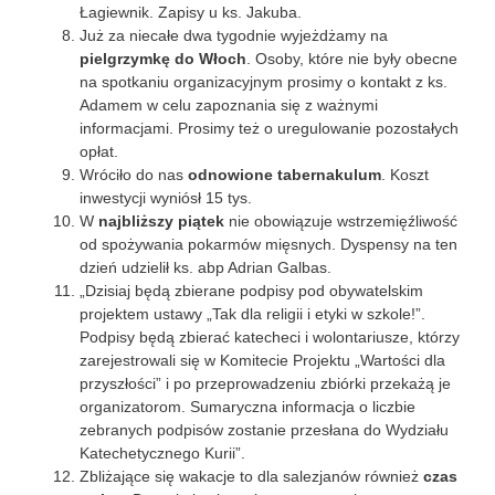
Łagiewnik. Zapisy u ks. Jakuba.
Już za niecałe dwa tygodnie wyjeżdżamy na
pielgrzymkę do Włoch
. Osoby, które nie były obecne
na spotkaniu organizacyjnym prosimy o kontakt z ks.
Adamem w celu zapoznania się z ważnymi
informacjami. Prosimy też o uregulowanie pozostałych
opłat.
Wróciło do nas
odnowione tabernakulum
. Koszt
inwestycji wyniósł 15 tys.
W
najbliższy piątek
nie obowiązuje wstrzemięźliwość
od spożywania pokarmów mięsnych. Dyspensy na ten
dzień udzielił ks. abp Adrian Galbas.
„Dzisiaj będą zbierane podpisy pod obywatelskim
projektem ustawy „Tak dla religii i etyki w szkole!”.
Podpisy będą zbierać katecheci i wolontariusze, którzy
zarejestrowali się w Komitecie Projektu „Wartości dla
przyszłości” i po przeprowadzeniu zbiórki przekażą je
organizatorom. Sumaryczna informacja o liczbie
zebranych podpisów zostanie przesłana do Wydziału
Katechetycznego Kurii”.
Zbliżające się wakacje to dla salezjanów również
czas