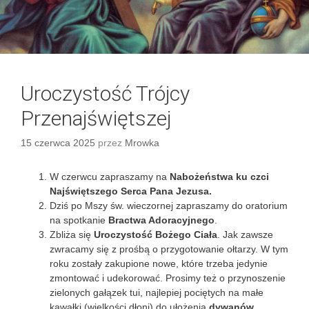
Uroczystość Trójcy
Przenajświętszej
15 czerwca 2025
przez
Mrowka
W czerwcu zapraszamy na
Nabożeństwa ku czci
Najświętszego Serca Pana Jezusa.
Dziś po Mszy św. wieczornej zapraszamy do oratorium
na spotkanie
Bractwa Adoracyjnego
.
Zbliża się
Uroczystość Bożego Ciała
. Jak zawsze
zwracamy się z prośbą o przygotowanie ołtarzy. W tym
roku zostały zakupione nowe, które trzeba jedynie
zmontować i udekorować. Prosimy też o przynoszenie
zielonych gałązek tui, najlepiej pociętych na małe
kawałki (wielkości dłoni) do ułożenia
dywanów