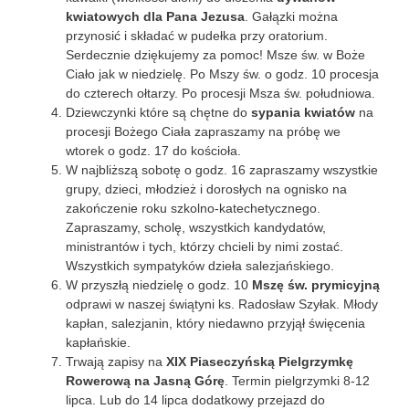
kwiatowych dla Pana Jezusa
. Gałązki można
przynosić i składać w pudełka przy oratorium.
Serdecznie dziękujemy za pomoc! Msze św. w Boże
Ciało jak w niedzielę. Po Mszy św. o godz. 10 procesja
do czterech ołtarzy. Po procesji Msza św. południowa.
Dziewczynki które są chętne do
sypania kwiatów
na
procesji Bożego Ciała zapraszamy na próbę we
wtorek o godz. 17 do kościoła.
W najbliższą sobotę o godz. 16 zapraszamy wszystkie
grupy, dzieci, młodzież i dorosłych na ognisko na
zakończenie roku szkolno-katechetycznego.
Zapraszamy, scholę, wszystkich kandydatów,
ministrantów i tych, którzy chcieli by nimi zostać.
Wszystkich sympatyków dzieła salezjańskiego.
W przyszłą niedzielę o godz. 10
Mszę św. prymicyjną
odprawi w naszej świątyni ks. Radosław Szyłak. Młody
kapłan, salezjanin, który niedawno przyjął święcenia
kapłańskie.
Trwają zapisy na
XIX Piaseczyńską Pielgrzymkę
Rowerową na Jasną Górę
. Termin pielgrzymki 8-12
lipca. Lub do 14 lipca dodatkowy przejazd do