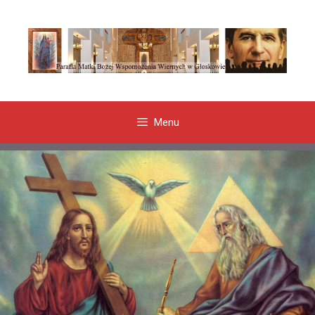
Przeskocz
do
treści
Menu