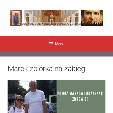
Przeskocz
do
treści
Menu
Marek zbiórka na zabieg