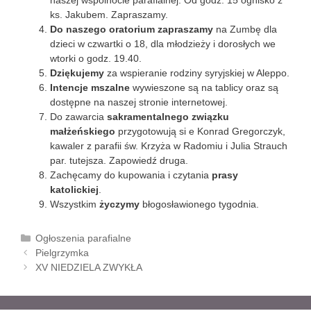
naszej wspólnocie parafialnej. Od godz. 15 ognisko z
ks. Jakubem. Zapraszamy.
Do naszego oratorium zapraszamy
na Zumbę dla
dzieci w czwartki o 18, dla młodzieży i dorosłych we
wtorki o godz. 19.40.
Dziękujemy
za wspieranie rodziny syryjskiej w Aleppo.
Intencje mszalne
wywieszone są na tablicy oraz są
dostępne na naszej stronie internetowej.
Do zawarcia
sakramentalnego związku
małżeńskiego
przygotowują si e Konrad Gregorczyk,
kawaler z parafii św. Krzyża w Radomiu i Julia Strauch
par. tutejsza. Zapowiedź druga.
Zachęcamy do kupowania i czytania
prasy
katolickiej
.
Wszystkim
życzymy
błogosławionego tygodnia.
K
Ogłoszenia parafialne
Z
a
Pielgrzymka
o
t
XV NIEDZIELA ZWYKŁA
b
e
a
g