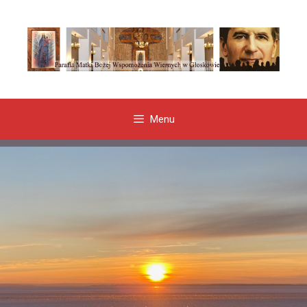
Przeskocz
do
treści
Menu