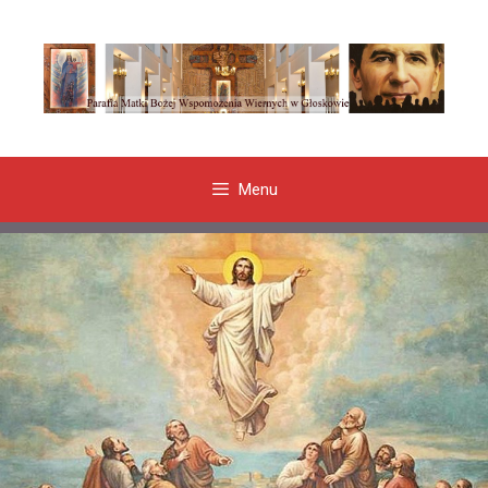
Przeskocz
do
treści
Menu