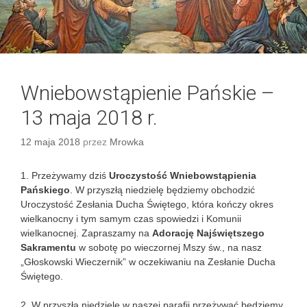
Wniebowstąpienie Pańskie –
13 maja 2018 r.
12 maja 2018
przez
Mrowka
1. Przeżywamy dziś
Uroczystość Wniebowstąpienia
Pańskiego
. W przyszłą niedzielę będziemy obchodzić
Uroczystość Zesłania Ducha Świętego, która kończy okres
wielkanocny i tym samym czas spowiedzi i Komunii
wielkanocnej. Zapraszamy na
Adorację Najświętszego
Sakramentu
w sobotę po wieczornej Mszy św., na nasz
„Głoskowski Wieczernik” w oczekiwaniu na Zesłanie Ducha
Świętego.
2. W przyszłą niedzielę w naszej parafii przeżywać będziemy