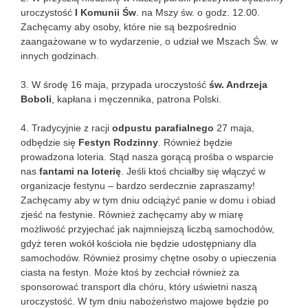
uroczystość
I Komunii Św
. na Mszy św. o godz. 12.00.
Zachęcamy aby osoby, które nie są bezpośrednio
zaangażowane w to wydarzenie, o udział we Mszach Św. w
innych godzinach.
3. W środę 16 maja, przypada uroczystość
św. Andrzeja
Boboli
, kapłana i męczennika, patrona Polski.
4. Tradycyjnie z racji
odpustu parafialnego
27 maja,
odbędzie się
Festyn Rodzinny
. Również będzie
prowadzona loteria. Stąd nasza gorącą prośba o wsparcie
nas
fantami na loterię
. Jeśli ktoś chciałby się włączyć w
organizacje festynu – bardzo serdecznie zapraszamy!
Zachęcamy aby w tym dniu odciążyć panie w domu i obiad
zjeść na festynie. Również zachęcamy aby w miarę
możliwość przyjechać jak najmniejszą liczbą samochodów,
gdyż teren wokół kościoła nie będzie udostępniany dla
samochodów. Również prosimy chętne osoby o upieczenia
ciasta na festyn. Może ktoś by zechciał również za
sponsorować transport dla chóru, który uświetni naszą
uroczystość. W tym dniu nabożeństwo majowe będzie po