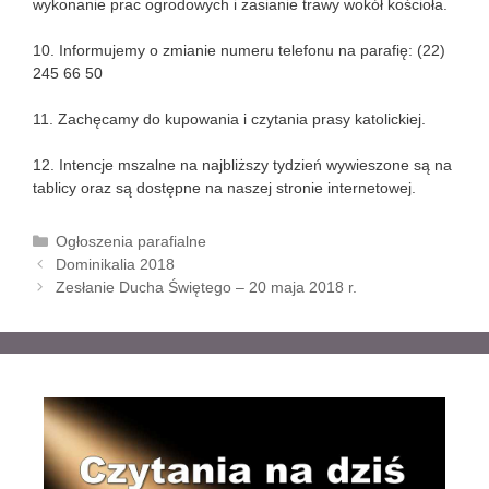
wykonanie prac ogrodowych i zasianie trawy wokół kościoła.
10. Informujemy o zmianie numeru telefonu na parafię: (22)
245 66 50
11. Zachęcamy do kupowania i czytania prasy katolickiej.
12. Intencje mszalne na najbliższy tydzień wywieszone są na
tablicy oraz są dostępne na naszej stronie internetowej.
K
Ogłoszenia parafialne
Z
a
Dominikalia 2018
o
t
Zesłanie Ducha Świętego – 20 maja 2018 r.
b
e
a
g
c
o
z
r
w
i
p
e
i
s