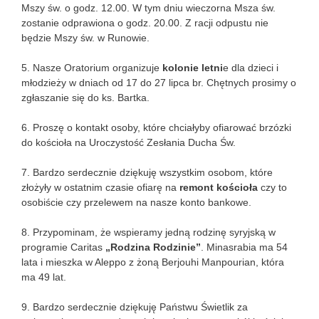
Mszy św. o godz. 12.00. W tym dniu wieczorna Msza św.
zostanie odprawiona o godz. 20.00. Z racji odpustu nie
będzie Mszy św. w Runowie.
5. Nasze Oratorium organizuje
kolonie letni
e dla dzieci i
młodzieży w dniach od 17 do 27 lipca br. Chętnych prosimy o
zgłaszanie się do ks. Bartka.
6. Proszę o kontakt osoby, które chciałyby ofiarować brzózki
do kościoła na Uroczystość Zesłania Ducha Św.
7. Bardzo serdecznie dziękuję wszystkim osobom, które
złożyły w ostatnim czasie ofiarę na
remont kościoła
czy to
osobiście czy przelewem na nasze konto bankowe.
8. Przypominam, że wspieramy jedną rodzinę syryjską w
programie Caritas
„Rodzina Rodzinie”
. Minasrabia ma 54
lata i mieszka w Aleppo z żoną Berjouhi Manpourian, która
ma 49 lat.
9. Bardzo serdecznie dziękuję Państwu Świetlik za