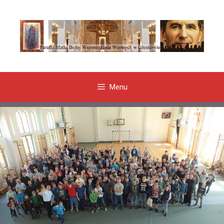
Przeskocz
do
treści
Menu