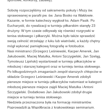
sportowe, konkursy, zabawy).
Sobotę rozpoczęliśmy od sakramentu pokuty i Mszy św.
sprawowanej w parafii pw. św. Jana Bosko na Wałdowie.
Kazanie, w formie katechezy wygłosił ks. Adam Pasik. Po
Eucharystii, do rywalizacji w turnieju piłkarskim stanęły 23
drużyny. W tym czasie odbywały się również rozgrywki w
tenisa stołowego i piłkarzyki. Można było także sprawdzić
swoją celność strzelając z łuku lub wiatrówki, a każdy chętny
mógł wykonać pamiątkową fotografię w fotobudce.
Nasi ministranci (Grzegorz Leśniewski, Kacper Amerek, Jan
Jakubowski, Maciej Matulka, Antoni Szczygielski, Jan Szeląg,
Tymoteusz Lipiński) wystartowali w turnieju piłkarzyków w
młodszej i starszej kategorii oraz w turnieju tenisa stołowego.
Po kilkugodzinnych zmaganiach zespół starszych chłopców w
składzie Grzegorz Leśniewski i Kacper Amerek zdobyli
pierwsze miejsce w turnieju piłkarzyków natomiast w kategorii
młodszej pierwsze miejsce zajęli Maciej Matulka i Antoni
Szczygielski. Dodatkowo Jan Jakubowski zdobył drugie
miejsce w turnieju tenisa stołowego.
Niedziela przeznaczona była na formację ministrantów.
Poprowadzili ją Współbracia z krakowskiego seminarium.