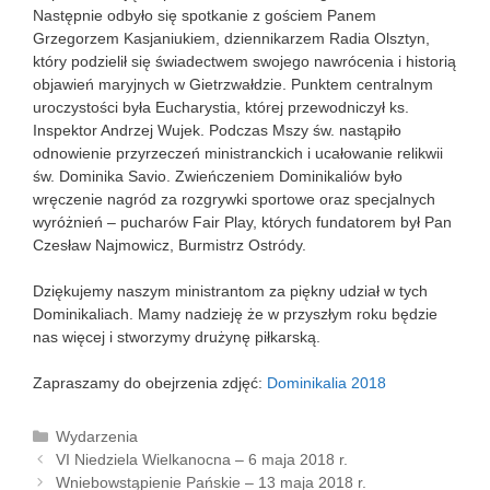
Następnie odbyło się spotkanie z gościem Panem
Grzegorzem Kasjaniukiem, dziennikarzem Radia Olsztyn,
który podzielił się świadectwem swojego nawrócenia i historią
objawień maryjnych w Gietrzwałdzie. Punktem centralnym
uroczystości była Eucharystia, której przewodniczył ks.
Inspektor Andrzej Wujek. Podczas Mszy św. nastąpiło
odnowienie przyrzeczeń ministranckich i ucałowanie relikwii
św. Dominika Savio. Zwieńczeniem Dominikaliów było
wręczenie nagród za rozgrywki sportowe oraz specjalnych
wyróżnień – pucharów Fair Play, których fundatorem był Pan
Czesław Najmowicz, Burmistrz Ostródy.
Dziękujemy naszym ministrantom za piękny udział w tych
Dominikaliach. Mamy nadzieję że w przyszłym roku będzie
nas więcej i stworzymy drużynę piłkarską.
Zapraszamy do obejrzenia zdjęć:
Dominikalia 2018
K
Wydarzenia
Z
a
VI Niedziela Wielkanocna – 6 maja 2018 r.
o
t
Wniebowstąpienie Pańskie – 13 maja 2018 r.