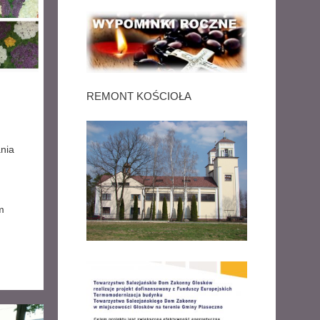
REMONT KOŚCIOŁA
nia
m