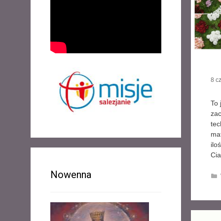
8 c
To 
zac
tec
mat
ilo
Cia
Nowenna