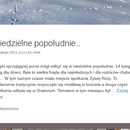
iedzielne popołudnie…
lutego 2021
przez
ks. Arek
ęki sprzyjającej aurze mógł odbyć się w niedzielne popołudnie, 14 lute
ig dla dzieci. Była to wielka frajda dla najmłodszych i dla rodziców chyb
… W tym samym czasie miało miejsce spotkanie Żywej Róży. To
arzenie tradycyjnie rozpoczęło się modlitwą w kościele a druga część
tkania odbyła się w Oratorium. Tematem w tym miesiącu był …
Czytaj
ej
N
i
e
K
Wydarzenia
a
d
t
z
e
i
g