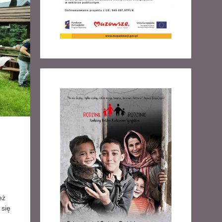
eż
 się