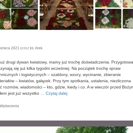
zerwca 2021
przez
ks. Arek
już drugi dywan kwiatowy, mamy już trochę doświadczenia. Przygotowa
zynają się już kilka tygodni wcześniej. Na początek trochę spraw
hnicznych i logistycznych – szablony, wzory, wycinanie, zbieranie
eriałów – kwiatów, gałązek. Przy tym spotkania, ustalenia, niezliczona
ść rozmów, wiadomości – kto, gdzie, kiedy i co. A w wieczór przed Boży
łem jest już wszystko …
Czytaj dalej
K
Wydarzenia
a
t
e
g
o