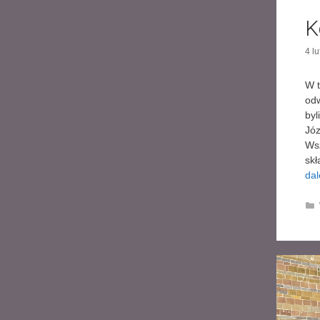
K
4 l
W t
odw
byl
Józ
Wsz
skł
dal