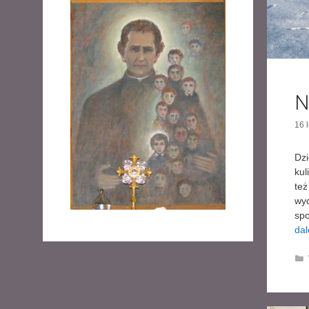
N
16 
Dzi
kul
też
wyd
spo
dal