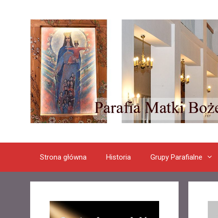
Przeskocz
do
treści
Strona główna
Historia
Grupy Parafialne