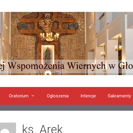
Oratorium
Ogloszenia
Intencje
Sakramenty
ks. Arek