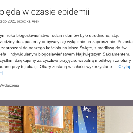
olęda w czasie epidemii
utego 2021
przez
ks. Arek
ym roku błogosławieństwo rodzin i domów było utrudnione, stąd
iedziny duszpasterzy odbywały się wyłącznie na zaproszenie. Pozostal
i zaproszeni do naszego kościoła na Msze Święte, z modlitwą do św.
efa i indywidulanym błogosławieństwem Najświętszym Sakramentem.
ystkim dziękujemy za życzliwe przyjęcie, wspólną modlitwę i za ofiary
adane przy tej okazji. Ofiary zostaną w całości wykorzystane …
Czytaj
ej
K
o
l
K
Wydarzenia
a
ę
t
d
e
a
g
w
o
r
c
i
z
e
a