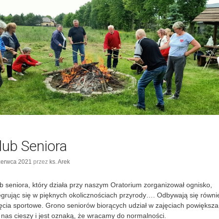
r
i
e
lub Seniora
zerwca 2021
przez
ks. Arek
b seniora, który działa przy naszym Oratorium zorganizował ognisko,
egrując się w pięknych okolicznościach przyrody…. Odbywają się równi
ęcia sportowe. Grono seniorów biorących udział w zajęciach powiększa
o nas cieszy i jest oznaką, że wracamy do normalności.