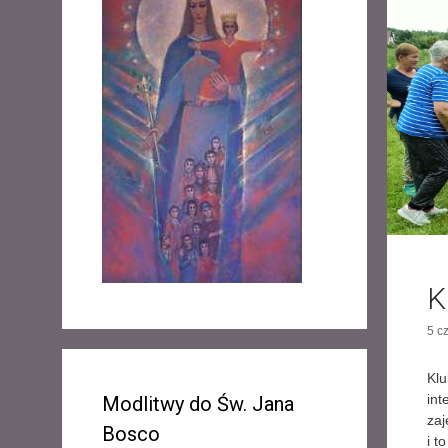
K
5 c
Klu
int
Modlitwy do Św. Jana
zaj
Bosco
i t