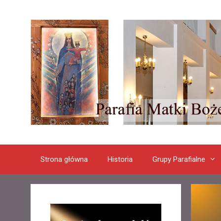
Przeskocz
do
treści
Strona główna
Historia
Grupy Parafialne