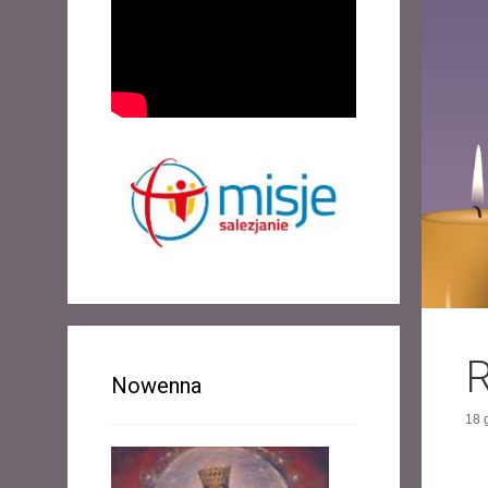
R
Nowenna
18 