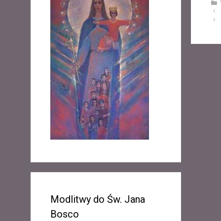
Z
o
b
a
c
z
w
p
i
s
y
Modlitwy do Św. Jana
Bosco