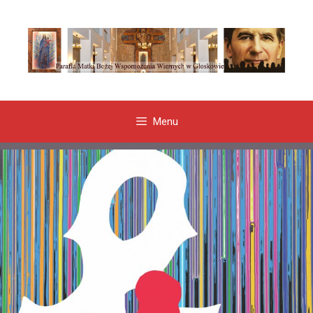
Przeskocz
do
treści
Menu