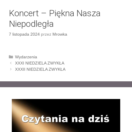
Koncert – Piękna Nasza
Niepodległa
7 listopada 2024
przez
Mrowka
K
Wydarzenia
Z
a
XXXI NIEDZIELA ZWYKŁA
o
t
XXXII NIEDZIELA ZWYKŁA
b
e
a
g
c
o
z
r
w
i
p
e
i
s
y