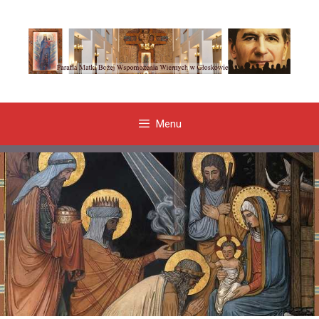
Przeskocz
do
treści
Menu