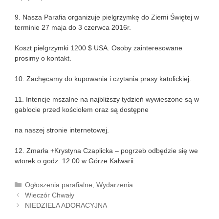
9. Nasza Parafia organizuje pielgrzymkę do Ziemi Świętej w
terminie 27 maja do 3 czerwca 2016r.
Koszt pielgrzymki 1200 $ USA. Osoby zainteresowane
prosimy o kontakt.
10. Zachęcamy do kupowania i czytania prasy katolickiej.
11. Intencje mszalne na najbliższy tydzień wywieszone są w
gablocie przed kościołem oraz są dostępne
na naszej stronie internetowej.
12. Zmarła +Krystyna Czaplicka – pogrzeb odbędzie się we
wtorek o godz. 12.00 w Górze Kalwarii.
K
Ogłoszenia parafialne
,
Wydarzenia
Z
a
Wieczór Chwały
o
t
NIEDZIELA ADORACYJNA
b
e