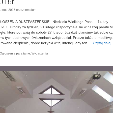
016r.
l
u
lutego 2016
przez
templum
t
y
ŁOSZENIA DUSZPASTERSKIE I Niedziela Wielkiego Postu – 14 luty
2
6r. 1. Drodzy za tydzień, 21 lutego rozpoczynają się w naszej parafii M
0
ęte, które potrwają do soboty 27 lutego. Już dziś planujmy tak sobie cz
1
 w tych duchowych ćwiczeniach wziąć udział. Proszę także o modlitwę,
6
arowane cierpienie, dobre uczynki w tej intencji, aby ten …
Czytaj dalej
I
r
.
i
K
Ogłoszenia parafialne
,
Wydarzenia
a
t
e
z
g
i
o
r
i
l
e
i
l