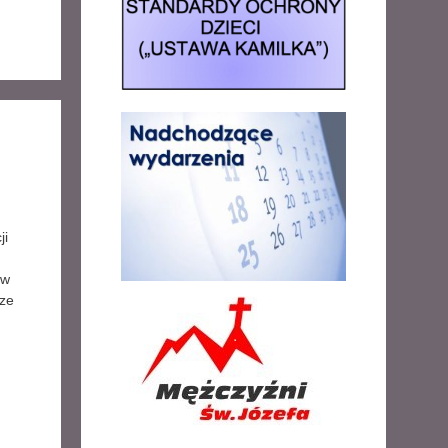
ji
 w
 ze