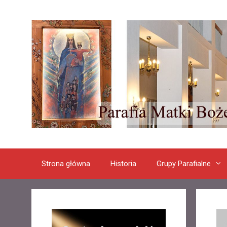
Przeskocz
do
treści
Strona główna
Historia
Grupy Parafialne