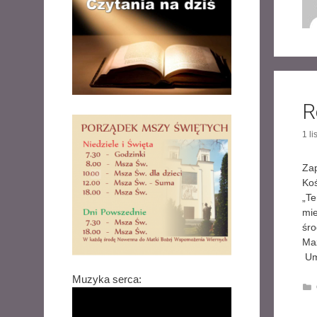
R
1 l
Zap
Koś
„T
mie
śr
Maz
Umo
Muzyka serca: