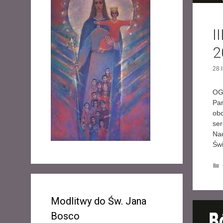
I
2
28 
OG
Par
obd
ser
Nad
Św
Modlitwy do Św. Jana
Bosco