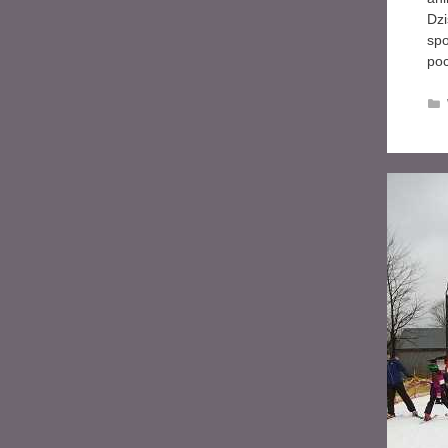
Dzi
spo
poc