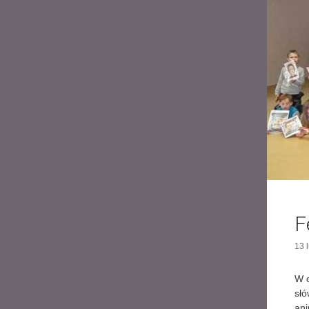
F
13 
W c
słó
ani