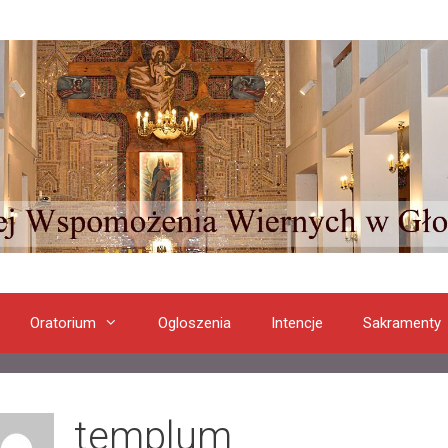
Oratorium
Ogloszenia
Intencje
Sakramenty
templum