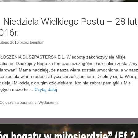
II Niedziela Wielkiego Postu – 28 lut
016r.
lutego 2016
przez
templum
ŁOSZENIA DUSZPASTERSKIE 1. W sobotę zakończyły się Misje
afialne. Dziękujmy Bogu za ten czas szczególnej łaski jakim zostaliśmy
arowani. Mama nadzieję, że nasza wiara została umocniona, a w nas
ca została wlana radość z bycia chrześcijaninem. Dzielmy się tą Wiarą,
zieją i Miłością z drugim człowiekiem. Kto nie zabrał pamiątki z Misji
iętych może to …
Czytaj dalej
I
I
I
K
Ogłoszenia parafialne
,
Wydarzenia
a
N
t
i
e
e
g
d
o
r
z