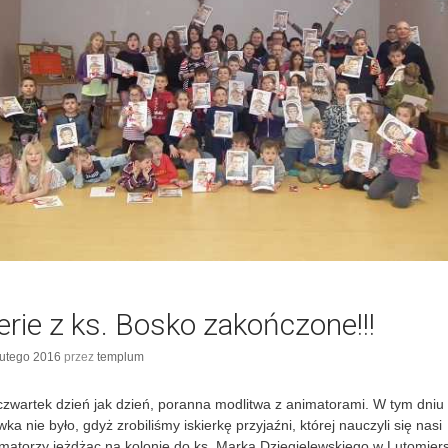
k
i
s
t
l
erie z ks. Bosko zakończone!!!
t
y
lutego 2016
przez
templum
zwartek dzień jak dzień, poranna modlitwa z animatorami. W tym dniu
wka nie było, gdyż zrobiliśmy iskierkę przyjaźni, której nauczyli się nasi
matorzy jeżdżąc na kolonie do ks. Marka Dzięgielewskiego w Lutomier