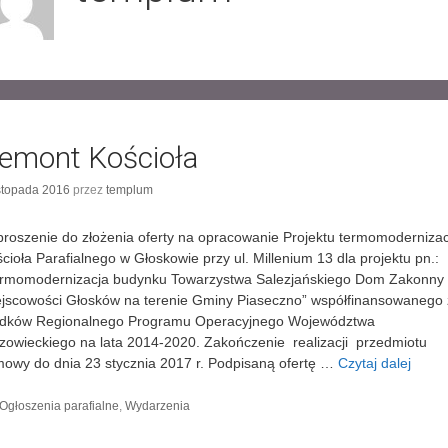
emont Kościoła
istopada 2016
przez
templum
roszenie do złożenia oferty na opracowanie Projektu termomodernizac
cioła Parafialnego w Głoskowie przy ul. Millenium 13 dla projektu pn.:
ermomodernizacja budynku Towarzystwa Salezjańskiego Dom Zakonny
jscowości Głosków na terenie Gminy Piaseczno” współfinansowanego
odków Regionalnego Programu Operacyjnego Województwa
owieckiego na lata 2014-2020. Zakończenie realizacji przedmiotu
wy do dnia 23 stycznia 2017 r. Podpisaną ofertę …
Czytaj dalej
R
e
m
K
Ogłoszenia parafialne
,
Wydarzenia
a
o
t
n