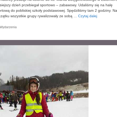
r
siejszy dzień przebiegał sportowo – zabawowy. Udaliśmy się na halę
.
rtową do pobliskiej szkoły podstawowej. Spędziliśmy tam 2 godziny. N
zątku wszystkie grupy rywalizowały ze sobą …
Czytaj dalej
F
e
r
K
Wydarzenia
a
i
t
e
e
z
g
k
o
r
s
i
.
e
B
o
s
k
o
z
a
k
o
ń