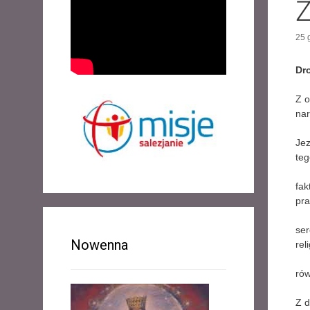
Ż
25 
Dro
Z o
na
Jez
te
fak
pra
ser
Nowenna
rel
rów
Z 