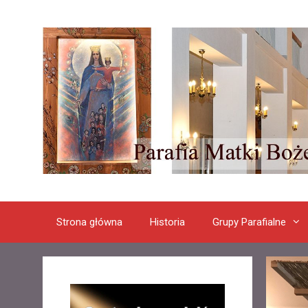
Przeskocz
do
treści
Strona główna
Historia
Grupy Parafialne