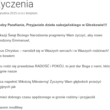
yczenia
grudnia 2015
przez
templum
dzy Parafianie, Przyjaciele dzieła salezjańskiego w Głoskowie!!!
kazji Świąt Bożego Narodzenia pragniemy Wam życzyć, aby nowo
rodzony Emmanuel,
us Chrystus – narodził się w Waszych sercach i w Waszych rodzinach!
go bowiem
tu rodzi się prawdziwa RADOŚĆ i POKÓJ, to jest dar Boga z nami, któr
gnie nasze
ca napełnić Miłością Miłosierną! Życzymy Wam głębokich przeżyć
igijnych jak
nież dobrego czasu spędzonego w gronie rodziny i przyjaciół.
darem modlitwy