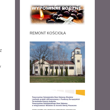
REMONT KOŚCIOŁA
 Z
y