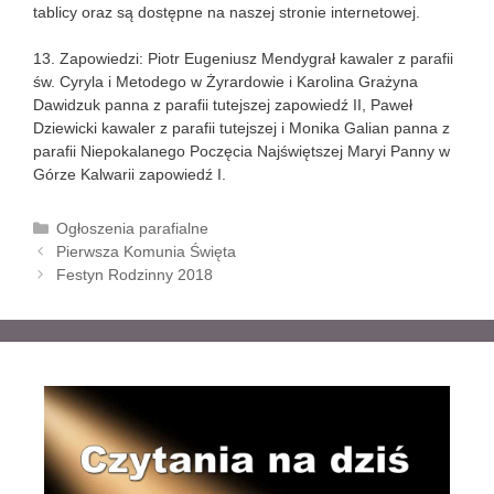
tablicy oraz są dostępne na naszej stronie internetowej.
13. Zapowiedzi: Piotr Eugeniusz Mendygrał kawaler z parafii
św. Cyryla i Metodego w Żyrardowie i Karolina Grażyna
Dawidzuk panna z parafii tutejszej zapowiedź II, Paweł
Dziewicki kawaler z parafii tutejszej i Monika Galian panna z
parafii Niepokalanego Poczęcia Najświętszej Maryi Panny w
Górze Kalwarii zapowiedź I.
K
Ogłoszenia parafialne
Z
a
Pierwsza Komunia Święta
o
t
Festyn Rodzinny 2018
b
e
a
g
c
o
z
r
w
i
p
e
i
s
y