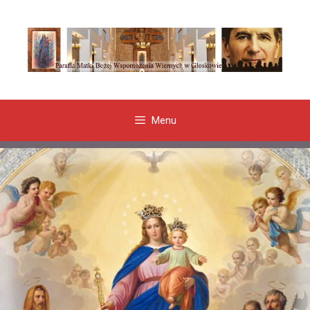
Przeskocz
do
treści
Menu