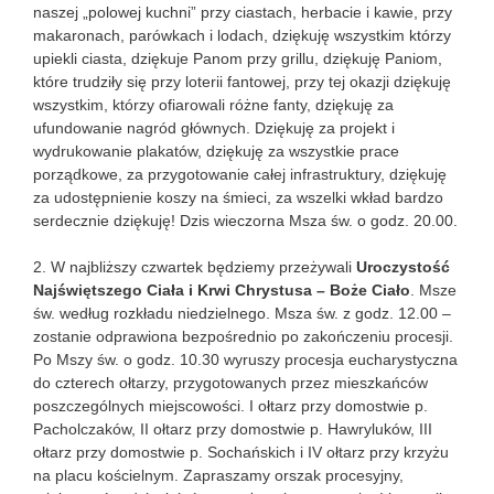
naszej „polowej kuchni” przy ciastach, herbacie i kawie, przy
makaronach, parówkach i lodach, dziękuję wszystkim którzy
upiekli ciasta, dziękuje Panom przy grillu, dziękuję Paniom,
które trudziły się przy loterii fantowej, przy tej okazji dziękuję
wszystkim, którzy ofiarowali różne fanty, dziękuję za
ufundowanie nagród głównych. Dziękuję za projekt i
wydrukowanie plakatów, dziękuję za wszystkie prace
porządkowe, za przygotowanie całej infrastruktury, dziękuję
za udostępnienie koszy na śmieci, za wszelki wkład bardzo
serdecznie dziękuję! Dzis wieczorna Msza św. o godz. 20.00.
2. W najbliższy czwartek będziemy przeżywali
Uroczystość
Najświętszego Ciała i Krwi Chrystusa – Boże Ciało
. Msze
św. według rozkładu niedzielnego. Msza św. z godz. 12.00 –
zostanie odprawiona bezpośrednio po zakończeniu procesji.
Po Mszy św. o godz. 10.30 wyruszy procesja eucharystyczna
do czterech ołtarzy, przygotowanych przez mieszkańców
poszczególnych miejscowości. I ołtarz przy domostwie p.
Pacholczaków, II ołtarz przy domostwie p. Hawryluków, III
ołtarz przy domostwie p. Sochańskich i IV ołtarz przy krzyżu
na placu kościelnym. Zapraszamy orszak procesyjny,