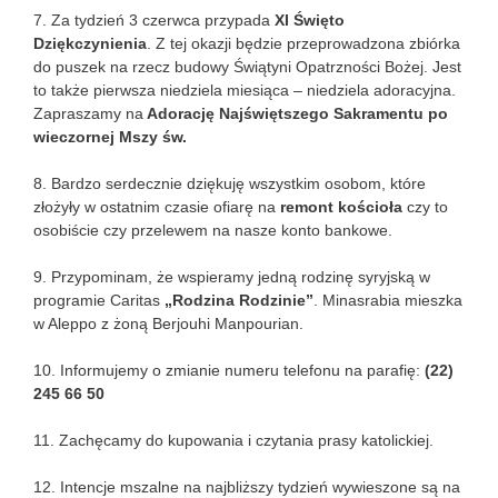
7. Za tydzień 3 czerwca przypada
XI Święto
Dziękczynienia
. Z tej okazji będzie przeprowadzona zbiórka
do puszek na rzecz budowy Świątyni Opatrzności Bożej. Jest
to także pierwsza niedziela miesiąca – niedziela adoracyjna.
Zapraszamy na
Adorację Najświętszego Sakramentu po
wieczornej Mszy św.
8. Bardzo serdecznie dziękuję wszystkim osobom, które
złożyły w ostatnim czasie ofiarę na
remont kościoła
czy to
osobiście czy przelewem na nasze konto bankowe.
9. Przypominam, że wspieramy jedną rodzinę syryjską w
programie Caritas
„Rodzina Rodzinie”
. Minasrabia mieszka
w Aleppo z żoną Berjouhi Manpourian.
10. Informujemy o zmianie numeru telefonu na parafię:
(22)
245 66 50
11. Zachęcamy do kupowania i czytania prasy katolickiej.
12. Intencje mszalne na najbliższy tydzień wywieszone są na