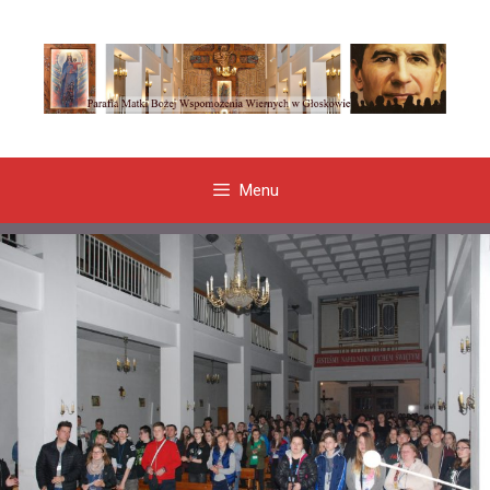
Przeskocz
do
treści
Menu