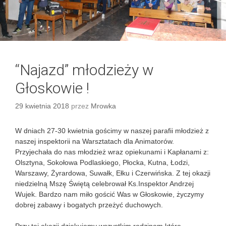
“Najazd” młodzieży w
Głoskowie !
29 kwietnia 2018
przez
Mrowka
W dniach 27-30 kwietnia gościmy w naszej parafii młodzież z
naszej inspektorii na Warsztatach dla Animatorów.
Przyjechała do nas młodzież wraz opiekunami i Kapłanami z:
Olsztyna, Sokołowa Podlaskiego, Płocka, Kutna, Łodzi,
Warszawy, Żyrardowa, Suwałk, Ełku i Czerwińska. Z tej okazji
niedzielną Mszę Świętą celebrował Ks.Inspektor Andrzej
Wujek. Bardzo nam miło gościć Was w Głoskowie, życzymy
dobrej zabawy i bogatych przeżyć duchowych.
Przy tej okazji dziękujemy wszystkim rodzinom które