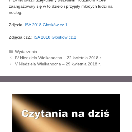
zaangażowały się w to dzieło i przyjęły młodych ludzi na
nocleg.
Zdjęcia:
ISA 2018 Głosków cz.1
Zdjęcia cz2.:
ISA 2018 Głosków cz.2
K
Wydarzenia
Z
a
IV Niedziela Wielkanocna – 22 kwietnia 2018 r.
o
t
V Niedziela Wielkanocna – 29 kwietnia 2018 r.
b
e
a
g
c
o
z
r
w
i
p
e
i
s
y