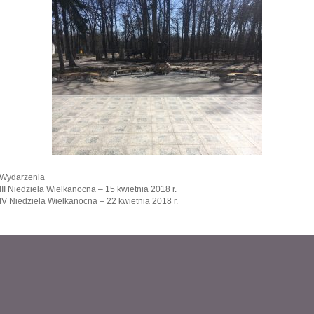
K
Wydarzenia
a
III Niedziela Wielkanocna – 15 kwietnia 2018 r.
t
IV Niedziela Wielkanocna – 22 kwietnia 2018 r.
e
g
o
r
i
e