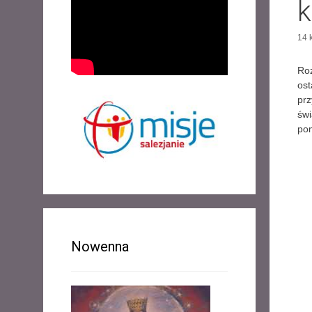
k
14 
Roz
ost
prz
świ
po
Nowenna