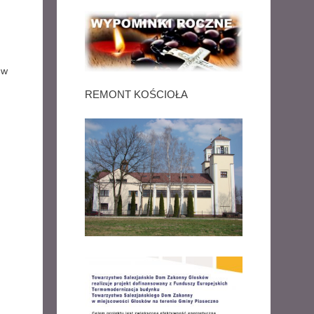
 w
REMONT KOŚCIOŁA