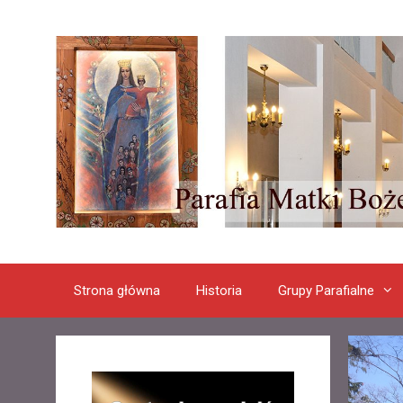
Przeskocz
do
treści
Strona główna
Historia
Grupy Parafialne