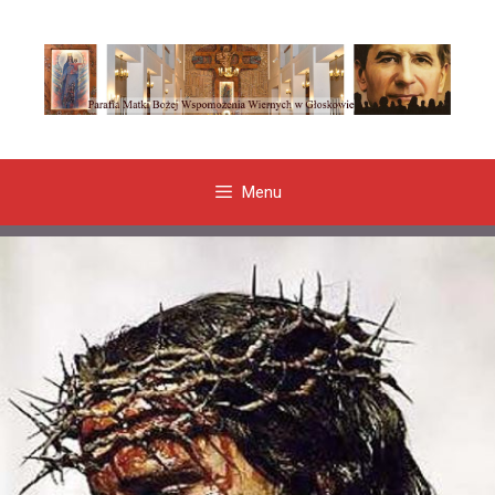
Przeskocz
do
treści
Menu