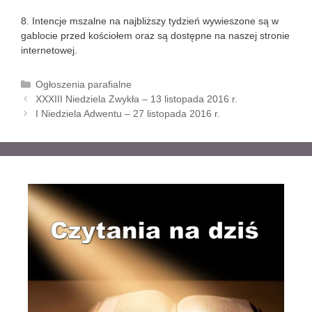
8. Intencje mszalne na najbliższy tydzień wywieszone są w
gablocie przed kościołem oraz są dostępne na naszej stronie
internetowej.
K
Ogłoszenia parafialne
Z
a
XXXIII Niedziela Zwykła – 13 listopada 2016 r.
o
t
I Niedziela Adwentu – 27 listopada 2016 r.
b
e
a
g
c
o
z
r
w
i
p
e
i
s
y