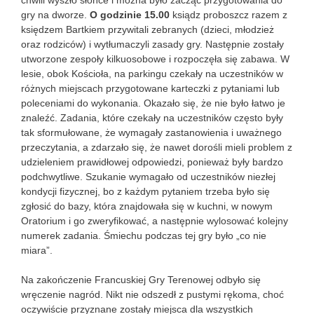
chwili wyszło słońce i można było zacząć przygotowania do
gry na dworze.
O godzinie 15.00
ksiądz proboszcz razem z
księdzem Bartkiem przywitali zebranych (dzieci, młodzież
oraz rodziców) i wytłumaczyli zasady gry. Następnie zostały
utworzone zespoły kilkuosobowe i rozpoczęła się zabawa. W
lesie, obok Kościoła, na parkingu czekały na uczestników w
różnych miejscach przygotowane karteczki z pytaniami lub
poleceniami do wykonania. Okazało się, że nie było łatwo je
znaleźć. Zadania, które czekały na uczestników często były
tak sformułowane, że wymagały zastanowienia i uważnego
przeczytania, a zdarzało się, że nawet dorośli mieli problem z
udzieleniem prawidłowej odpowiedzi, ponieważ były bardzo
podchwytliwe. Szukanie wymagało od uczestników niezłej
kondycji fizycznej, bo z każdym pytaniem trzeba było się
zgłosić do bazy, która znajdowała się w kuchni, w nowym
Oratorium i go zweryfikować, a następnie wylosować kolejny
numerek zadania. Śmiechu podczas tej gry było „co nie
miara”.
Na zakończenie Francuskiej Gry Terenowej odbyło się
wręczenie nagród. Nikt nie odszedł z pustymi rękoma, choć
oczywiście przyznane zostały miejsca dla wszystkich