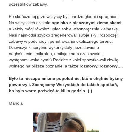
uczestników zabawy.
Po skończonej grze wszyscy byli bardzo głodni i spragnieni.
Na wszystkich czekało
ognisko z pieczonymi ziemniakami
,
a każdy mógł również upiec sobie własnoręcznie kiełbaskę.
Nasi najmłodsi szybko zregenerowali swoje siły i rozpoczęli
zabawy w podchody i penetrowanie okolicznego terenu.
Dziewczynki sprytnie wykorzystały pozostawione
nagłośnienie i mikrofon, umilając nam czas swoimi
występami wokalnymi:) Rodzice z kolei spożytkowali chwilę
wolnego na bliższe poznanie, a także
rozmowy, rozmowy….
Było to niezapomniane popołudnie, które chętnie byśmy
powtórzyli. Zachęcamy Wszystkich do takich spotkań,
bo było warto poświęć te kilka godzin :):)
Mariola