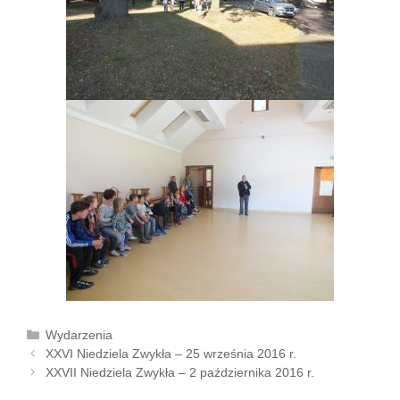
K
Wydarzenia
Z
a
XXVI Niedziela Zwykła – 25 września 2016 r.
o
t
XXVII Niedziela Zwykła – 2 października 2016 r.
b
e