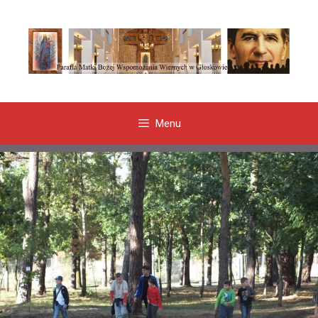
Przeskocz
do
treści
Menu