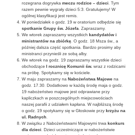
rozegrana dogrywka
meczu rodzice – dzieci
. Tym
razem pewnie wygrały dzieci 5:3. Gratulujemy! W
ogólnej klasyfikacji jest remis.
W poniedziałek o godz. 19 w oratorium odbędzie się
spotkanie Grupy św. Józefa
. Zapraszamy.
We wtorek zapraszamy wszystkich
kandydatów i
ministrantów na zbiórkę
. O godz. 18 Msza św., a
później dalsza część spotkania. Bardzo prosimy aby
ministranci przynieśli ze sobą alby.
We wtorek na godz. 19 zapraszamy wszystkie dzieci
obchodzące
I rocznicę Komunii św.
wraz z rodzicami
na próbę. Spotykamy się w kościele.
W maju zapraszamy na
Nabożeństwa Majowe
na
godz. 17.30. Dodatkowo w każdą środę maja o godz.
19 nabożeństwo majowe jest odprawiane przy
kapliczkach w poszczególnych miejscowościach
naszej parafii z udziałem kapłana. W najbliższą środę
o godz. 19 spotykamy się w Głoskowie przy
krzyżu na
ul. Radnych
.
W związku z Nabożeństwami Majowymi trwa
konkurs
dla dzieci
. Dzieci uczestniczące w nabożeństwie