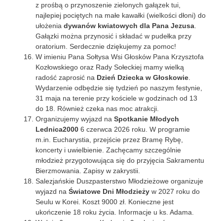
z prośbą o przynoszenie zielonych gałązek tui,
najlepiej pociętych na małe kawałki (wielkości dłoni) do
ułożenia
dywanów kwiatowych dla Pana Jezusa
.
Gałązki można przynosić i składać w pudełka przy
oratorium. Serdecznie dziękujemy za pomoc!
W imieniu Pana Sołtysa Wsi Głosków Pana Krzysztofa
Kozłowskiego oraz Rady Sołeckiej mamy wielką
radość zaprosić na
Dzień Dziecka w Głoskowie
.
Wydarzenie odbędzie się tydzień po naszym festynie,
31 maja na terenie przy kościele w godzinach od 13
do 18. Również czeka nas moc atrakcji.
Organizujemy wyjazd na
Spotkanie Młodych
Lednica2000
6 czerwca 2026 roku. W programie
m.in. Eucharystia, przejście przez Bramę Rybę,
koncerty i uwielbienie. Zachęcamy szczególnie
młodzież przygotowująca się do przyjęcia Sakramentu
Bierzmowania. Zapisy w zakrystii.
Salezjańskie Duszpasterstwo Młodzieżowe organizuje
wyjazd na
Światowe Dni Młodzieży
w 2027 roku do
Seulu w Korei. Koszt 9000 zł. Konieczne jest
ukończenie 18 roku życia. Informacje u ks. Adama.