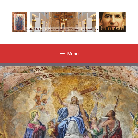
Przeskocz
do
treści
Menu