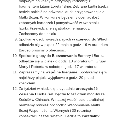
majowym po każdym otrzymają karteczkę z
fragmentem Litanii Loretańskiej. Zebrane kartki trzeba
będzie nakleić na odwrocie laurki przygotowanej dla
Matki Bożej. W konkursie będziemy oceniać ilość
zebranych karteczek i pomysłowość w tworzeniu
laurki. Przewidziane są atrakcyjne nagrody.
Zachęcamy do udziału.
Spotkanie osób wyjeżdżających
w czerwcu do Włoch
odbędzie się w piątek 22 maja o godz. 19 w oratorium.
Bardzo prosimy o obecność.
Spotkanie grupy do
Bierzmowania
Barbary i Bartka
odbędzie się w piątek o godz. 19 w oratorium. Grupy
Marty i Roberta w sobotę o godz. 17 w oratorium.
Zapraszamy na
wspólne bieganie
. Spotykamy się w
najbliższy piątek, wyjątkowo o godz. 20 przed
kościołem.
Za tydzień w niedzielę przypadnie
uroczystość
Zesłania Ducha Św
. Będzie to też dzień modlitw za
Kościół w Chinach. W naszej wspólnocie parafialnej
będziemy również obchodzić Wspomnienie Matki
Bożej Wspomożenia Wiernych i 30 rocznicę
konsekracji naszej świątyni. Będzie to
Parafialny