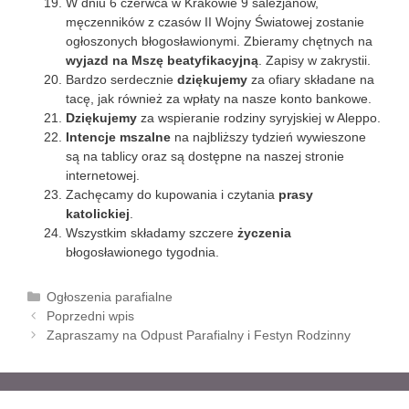
W dniu 6 czerwca w Krakowie 9 salezjanów,
męczenników z czasów II Wojny Światowej zostanie
ogłoszonych błogosławionymi. Zbieramy chętnych na
wyjazd na Mszę beatyfikacyjną
. Zapisy w zakrystii.
Bardzo serdecznie
dziękujemy
za ofiary składane na
tacę, jak również za wpłaty na nasze konto bankowe.
Dziękujemy
za wspieranie rodziny syryjskiej w Aleppo.
Intencje mszalne
na najbliższy tydzień wywieszone
są na tablicy oraz są dostępne na naszej stronie
internetowej.
Zachęcamy do kupowania i czytania
prasy
katolickiej
.
Wszystkim składamy szczere
życzenia
błogosławionego tygodnia.
K
Ogłoszenia parafialne
Z
a
Poprzedni wpis
o
t
Zapraszamy na Odpust Parafialny i Festyn Rodzinny
b
e
a
g
c
o