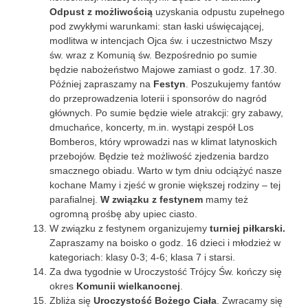
Odpust z możliwością
uzyskania odpustu zupełnego
pod zwykłymi warunkami: stan łaski uświęcającej,
modlitwa w intencjach Ojca św. i uczestnictwo Mszy
św. wraz z Komunią św. Bezpośrednio po sumie
będzie nabożeństwo Majowe zamiast o godz. 17.30.
Później zapraszamy na
Festyn
. Poszukujemy fantów
do przeprowadzenia loterii i sponsorów do nagród
głównych. Po sumie będzie wiele atrakcji: gry zabawy,
dmuchańce, koncerty, m.in. wystąpi zespół Los
Bomberos, który wprowadzi nas w klimat latynoskich
przebojów. Będzie też możliwość zjedzenia bardzo
smacznego obiadu. Warto w tym dniu odciążyć nasze
kochane Mamy i zjeść w gronie większej rodziny – tej
parafialnej.
W związku z festynem
mamy też
ogromną prośbę aby upiec ciasto.
W związku z festynem organizujemy
turniej piłkarski.
Zapraszamy na boisko o godz. 16 dzieci i młodzież w
kategoriach: klasy 0-3; 4-6; klasa 7 i starsi.
Za dwa tygodnie w Uroczystość Trójcy Św. kończy się
okres
Komunii wielkanocnej
.
Zbliża się
Uroczystość Bożego Ciała
. Zwracamy się