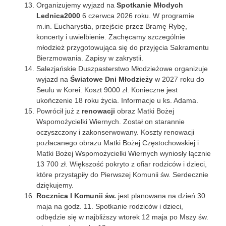
Organizujemy wyjazd na
Spotkanie Młodych
Lednica2000
6 czerwca 2026 roku. W programie
m.in. Eucharystia, przejście przez Bramę Rybę,
koncerty i uwielbienie. Zachęcamy szczególnie
młodzież przygotowująca się do przyjęcia Sakramentu
Bierzmowania. Zapisy w zakrystii.
Salezjańskie Duszpasterstwo Młodzieżowe organizuje
wyjazd na
Światowe Dni Młodzieży
w 2027 roku do
Seulu w Korei. Koszt 9000 zł. Konieczne jest
ukończenie 18 roku życia. Informacje u ks. Adama.
Powrócił już z
renowacji
obraz Matki Bożej
Wspomożycielki Wiernych. Został on starannie
oczyszczony i zakonserwowany. Koszty renowacji
pozłacanego obrazu Matki Bożej Częstochowskiej i
Matki Bożej Wspomożycielki Wiernych wyniosły łącznie
13 700 zł. Większość pokryto z ofiar rodziców i dzieci,
które przystąpiły do Pierwszej Komunii św. Serdecznie
dziękujemy.
Rocznica I Komunii św.
jest planowana na dzień 30
maja na godz. 11. Spotkanie rodziców i dzieci,
odbędzie się w najbliższy wtorek 12 maja po Mszy św.