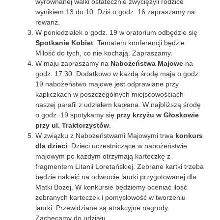
wyrównanej walki ostatecznie zwyciężyli rodzice
wynikiem 13 do 10. Dziś o godz. 16 zapraszamy na
rewanż.
W poniedziałek o godz. 19 w oratorium odbędzie się
Spotkanie Kobiet
. Tematem konferencji będzie:
Miłość do tych, co nie kochają. Zapraszamy.
W maju zapraszamy na
Nabożeństwa Majowe
na
godz. 17.30. Dodatkowo w każdą środę maja o godz.
19 nabożeństwo majowe jest odprawiane przy
kapliczkach w poszczególnych miejscowościach
naszej parafii z udziałem kapłana. W najbliższą środę
o godz. 19 spotykamy się
przy krzyżu w Głoskowie
przy ul. Traktorzystów
.
W związku z Nabożeństwami Majowymi trwa
konkurs
dla dzieci
. Dzieci uczestniczące w nabożeństwie
majowym po każdym otrzymają karteczkę z
fragmentem Litanii Loretańskiej. Zebrane kartki trzeba
będzie nakleić na odwrocie laurki przygotowanej dla
Matki Bożej. W konkursie będziemy oceniać ilość
zebranych karteczek i pomysłowość w tworzeniu
laurki. Przewidziane są atrakcyjne nagrody.
Zachęcamy do udziału.