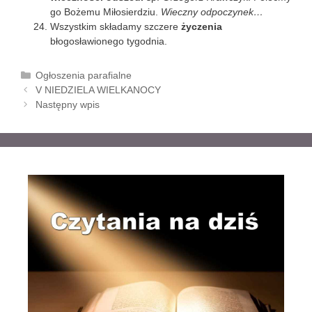
go Bożemu Miłosierdziu.
Wieczny odpoczynek…
Wszystkim składamy szczere
życzenia
błogosławionego tygodnia.
K
Ogłoszenia parafialne
Z
a
V NIEDZIELA WIELKANOCY
o
t
Następny wpis
b
e
a
g
c
o
z
r
w
i
p
e
i
s
y