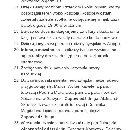
wieczornej o godz. 19.
Dziękujemy
rodzicom i dzieciom I komunijnym, którzy
posprzątali teren wokół kościoła i kościół w ostatni
czwartek. Zaległe spotkanie odbędzie się w najbliższy
piątek o godz. 19.00 w oratorium.
Bardzo serdecznie
dziękujemy
za ofiary składane na
tacę, jak również za wpłaty na nasze konto bankowe.
Dziękujemy
za wspieranie rodziny syryjskiej w Aleppo.
Intencje mszalne
na najbliższy tydzień wywieszone
są na tablicy oraz są dostępne na naszej stronie
internetowej.
Zachęcamy do kupowania i czytania
prasy
katolickiej
.
Do zawarcia sakramentalnego związku małżeńskiego
przygotowują się: Marcin Wolter, kawaler z parafii
tutejszej i Paulina Maria Dec, panna z parafii pw. św.
Sebastiana w Sarzynie.
Zapowiedź
druga. Aleksander
Skrobisz, kawaler z parafii tutejszej i Dominika
Magdalena Lipińska panna z parafii tutejszej.
Zapowiedź
druga.
W ostatnim czasie z naszej wspólnoty parafialnej
do
wieczności
odszedł
śp. Grzegorz Krawczyk. Polećmy