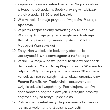
Zapraszamy na
wspólne bieganie
. Na początek raz
w tygodniu pół godziny. Spotykamy się w najbliższy
piątek o godz. 19.30 przed kościołem.
W czwartek, 14 maja przypada święto
św. Macieja,
Apostoła
.
W piątek rozpoczniemy
Nowennę do Ducha Św
.
W sobotę 16 maja przypada święto
św. Andrzeja
Boboli
, kapłana i męczennika, patrona Polski i
Metropolii Warszawskiej.
Za tydzień w niedzielę będziemy obchodzić
uroczystość Wniebowstąpienia Pańskiego
.
W dniu 24 maja w naszej parafii będziemy obchodzić
Uroczystość Matki Bożej Wspomożenia Wiernych i
odpust
. W tym dniu przypadnie również 30 rocznica
konsekracji naszej świątyni. Z tej okazji organizujemy
Festyn Parafialny
. Tradycyjnie zapraszamy do
wzięcia udziału i współpracy. Poszukujemy fantów i
sponsorów do nagród głównych. Uprzejmie prosimy
chętnych aby na festyn upiec ciasto.
Potrzebujemy
młodzieży do pakowania fantów
na
festyn, w wolontariatu. Zapisy w zakrystii.