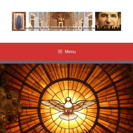
Przeskocz
do
treści
Menu