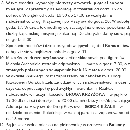
W tym tygodniu wypadają:
pierwszy czwartek, piątek i sobota
miesiąca
. Zapraszamy na Adorację w czwartek od godz. 15 do
północy. W piątek od godz. 16.30 do 17.30 ze względu na
nabożeństwo Drogi Krzyżowej i po Mszy św. do godz. 20. W sobotę
godz. 17. W czwartek modlimy się szczególnie o nowe powołania d
służby kapłańskiej, misyjnej i zakonnej. Do chorych udamy się w pią
od godz. 8.30.
Spotkanie rodziców i dzieci przygotowujących się do
I Komunii św.
odbędzie się w najbliższą sobotę o godz. 11.
Msza św. za
dusze czyśćcowe
z ofiar składanych pod figurą św.
Michała Archanioła zostanie odprawiona 11 marca o godz. 7.30, a 
zmarłych polecanych w wypominkach
16 marca o godz. 20.00.
W okresie Wielkiego Postu zapraszamy na nabożeństwa Drogi
Krzyżowej i Gorzkich Żali. Za udział w tych nabożeństwach możem
uzyskać odpust zupełny pod zwykłymi warunkami. Rozkład
nabożeństw w naszym kościele:
DROGA KRZYŻOWA
– w piątki o
17.30 dla dzieci i dorosłych, o 20.00 dla młodzieży i osób pracujący
Adoracja po Mszy św. do Drogi Krzyżowej.
GORZKIE ŻALE
– w
niedzielę po sumie. Rekolekcje w naszej parafii są zaplanowane od
do 18 marca.
Są jeszcze wolne miejsca na pielgrzymkę w czerwcu na
Bałkany
.