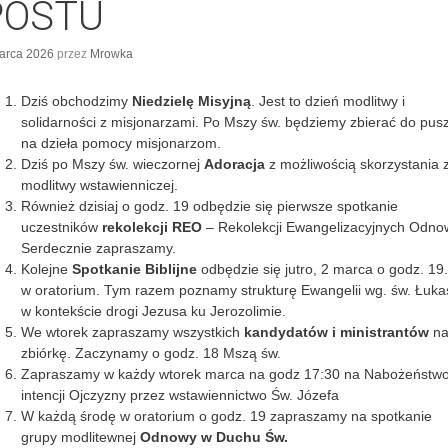
POSTU
arca 2026
przez
Mrowka
Dziś obchodzimy
Niedzielę Misyjną
. Jest to dzień modlitwy i
solidarności z misjonarzami. Po Mszy św. będziemy zbierać do pusz
na dzieła pomocy misjonarzom.
Dziś po Mszy św. wieczornej
Adoracja
z możliwością skorzystania 
modlitwy wstawienniczej.
Również dzisiaj o godz. 19 odbędzie się pierwsze spotkanie
uczestników
rekolekcji REO
– Rekolekcji Ewangelizacyjnych Odno
Serdecznie zapraszamy.
Kolejne
Spotkanie Biblijne
odbędzie się jutro, 2 marca o godz. 19
w oratorium. Tym razem poznamy strukturę Ewangelii wg. św. Łuka
w kontekście drogi Jezusa ku Jerozolimie.
We wtorek zapraszamy wszystkich
kandydatów i ministrantów
n
zbiórkę. Zaczynamy o godz. 18 Mszą św.
Zapraszamy w każdy wtorek marca na godz 17:30 na Nabożeństw
intencji Ojczyzny przez wstawiennictwo Św. Józefa
W każdą środę w oratorium o godz. 19 zapraszamy na spotkanie
grupy modlitewnej
Odnowy w Duchu Św.