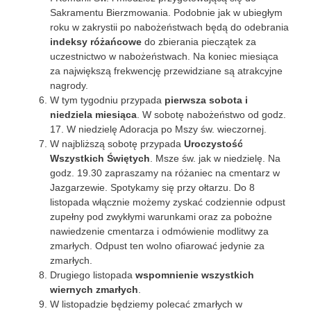
Sakramentu Bierzmowania. Podobnie jak w ubiegłym
roku w zakrystii po nabożeństwach będą do odebrania
indeksy różańcowe
do zbierania pieczątek za
uczestnictwo w nabożeństwach. Na koniec miesiąca
za największą frekwencję przewidziane są atrakcyjne
nagrody.
W tym tygodniu przypada
pierwsza sobota i
niedziela miesiąca
. W sobotę nabożeństwo od godz.
17. W niedzielę Adoracja po Mszy św. wieczornej.
W najbliższą sobotę przypada
Uroczystość
Wszystkich Świętych
. Msze św. jak w niedzielę. Na
godz. 19.30 zapraszamy na różaniec na cmentarz w
Jazgarzewie. Spotykamy się przy ołtarzu. Do 8
listopada włącznie możemy zyskać codziennie odpust
zupełny pod zwykłymi warunkami oraz za pobożne
nawiedzenie cmentarza i odmówienie modlitwy za
zmarłych. Odpust ten wolno ofiarować jedynie za
zmarłych.
Drugiego listopada
wspomnienie wszystkich
wiernych zmarłych
.
W listopadzie będziemy polecać zmarłych w