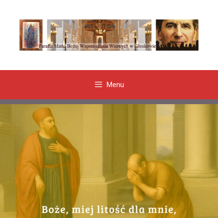
Przeskocz
do
treści
Menu