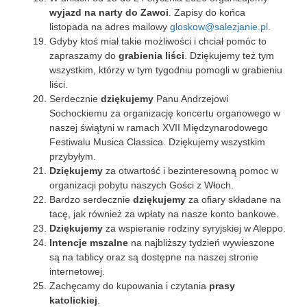
wyjazd na narty do Zawoi
. Zapisy do końca
listopada na adres mailowy
gloskow@salezjanie.pl
.
Gdyby ktoś miał takie możliwości i chciał pomóc to
zapraszamy do
grabienia liści
. Dziękujemy też tym
wszystkim, którzy w tym tygodniu pomogli w grabieniu
liści.
Serdecznie
dziękujemy
Panu Andrzejowi
Sochockiemu za organizację koncertu organowego w
naszej świątyni w ramach XVII Międzynarodowego
Festiwalu Musica Classica. Dziękujemy wszystkim
przybyłym.
Dziękujemy
za otwartość i bezinteresowną pomoc w
organizacji pobytu naszych Gości z Włoch.
Bardzo serdecznie
dziękujemy
za ofiary składane na
tacę, jak również za wpłaty na nasze konto bankowe.
Dziękujemy
za wspieranie rodziny syryjskiej w Aleppo.
Intencje mszalne
na najbliższy tydzień wywieszone
są na tablicy oraz są dostępne na naszej stronie
internetowej.
Zachęcamy do kupowania i czytania
prasy
katolickiej
.