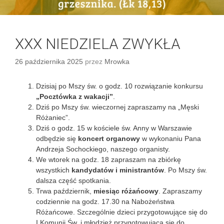
XXX NIEDZIELA ZWYKŁA
26 października 2025
przez
Mrowka
Dzisiaj po Mszy św. o godz. 10 rozwiązanie konkursu
„Pocztówka z wakacji”
.
Dziś po Mszy św. wieczornej zapraszamy na „Męski
Różaniec”.
Dziś o godz. 15 w kościele św. Anny w Warszawie
odbędzie się
koncert organowy
w wykonaniu Pana
Andrzeja Sochockiego, naszego organisty.
We wtorek na godz. 18 zapraszam na zbiórkę
wszystkich
kandydatów i ministrantów
. Po Mszy św.
dalsza część spotkania.
Trwa październik,
miesiąc różańcowy
. Zapraszamy
codziennie na godz. 17.30 na Nabożeństwa
Różańcowe. Szczególnie dzieci przygotowujące się do
I Komunii Św. i młodzież przygotowującą się do