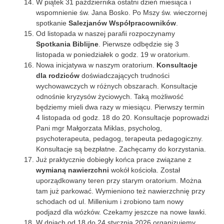
W piątek 31 października ostatni dzień miesiąca i
wspomnienie św. Jana Bosko. Po Mszy św. wieczornej
spotkanie
Salezjanów Współpracowników
.
Od listopada w naszej parafii rozpoczynamy
Spotkania Biblijne
. Pierwsze odbędzie się 3
listopada w poniedziałek o godz. 19 w oratorium.
Nowa inicjatywa w naszym oratorium.
Konsultacje
dla rodziców
doświadczających trudności
wychowawczych w różnych obszarach. Konsultacje
odnośnie kryzysów życiowych. Taką możliwość
będziemy mieli dwa razy w miesiącu. Pierwszy termin
4 listopada od godz. 18 do 20. Konsultacje poprowadzi
Pani mgr Małgorzata Miklas, psycholog,
psychoterapeuta, pedagog, terapeuta pedagogiczny.
Konsultacje są bezpłatne. Zachęcamy do korzystania.
Już praktycznie dobiegły końca prace związane z
wymianą nawierzchni
wokół kościoła. Został
uporządkowany teren przy starym oratorium. Można
tam już parkować. Wymieniono też nawierzchnię przy
schodach od ul. Millenium i zrobiono tam nowy
podjazd dla wózków. Czekamy jeszcze na nowe ławki.
W dniach od 18 do 24 stycznia 2026 organizujemy