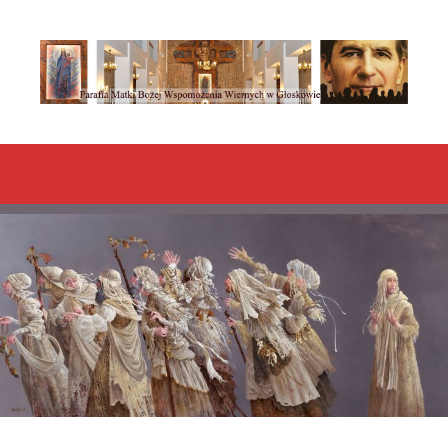
Przeskocz
do
treści
Menu