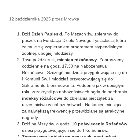
XXVIII NIEDZIELA ZWYKŁA
12 października 2025
przez
Mrowka
Dziś
Dzień Papieski.
Po Mszach św. zbieramy do
puszek na Fundację Dzieło Nowego Tysiąclecia, która
zajmuje się wspieraniem programem stypendialnym
zdolnej, ubogiej młodzieży.
Trwa październik,
miesiąc różańcowy
. Zapraszamy
codziennie na godz. 17.30 na Nabożeństwa
Różańcowe. Szczególnie dzieci przygotowujące się do
I Komunii Św. i młodzież przygotowującą się do
Sakramentu Bierzmowania. Podobnie jak w ubiegłym
roku w zakrystii po nabożeństwach będą do odebrania
indeksy różańcowe
do zbierania pieczątek za
uczestnictwo w nabożeństwach. Na koniec miesiąca
za największą frekwencję przewidziane są atrakcyjne
nagrody.
Dziś na Mszy św. o godz. 10
poświęcenie Różańców
dzieci przygotowujących się do I Komunii św.
Zapraszamy kobiety na nowy cykl spotkań pt.