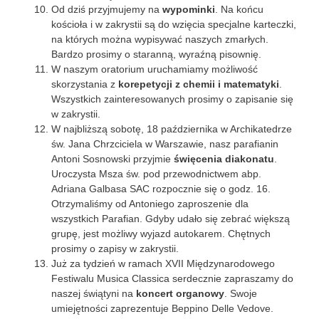
Od dziś przyjmujemy na
wypominki
. Na końcu
kościoła i w zakrystii są do wzięcia specjalne karteczki,
na których można wypisywać naszych zmarłych.
Bardzo prosimy o staranną, wyraźną pisownię.
W naszym oratorium uruchamiamy możliwość
skorzystania z
korepetycji z chemii i matematyki
.
Wszystkich zainteresowanych prosimy o zapisanie się
w zakrystii.
W najbliższą sobotę, 18 października w Archikatedrze
św. Jana Chrzciciela w Warszawie, nasz parafianin
Antoni Sosnowski przyjmie
święcenia diakonatu
.
Uroczysta Msza św. pod przewodnictwem abp.
Adriana Galbasa SAC rozpocznie się o godz. 16.
Otrzymaliśmy od Antoniego zaproszenie dla
wszystkich Parafian. Gdyby udało się zebrać większą
grupę, jest możliwy wyjazd autokarem. Chętnych
prosimy o zapisy w zakrystii.
Już za tydzień w ramach XVII Międzynarodowego
Festiwalu Musica Classica serdecznie zapraszamy do
naszej świątyni na
koncert organowy
. Swoje
umiejętności zaprezentuje Beppino Delle Vedove.