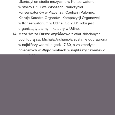
Ukończył on studia muzyczne w Konserwatorium
w stolicy Friuli we Włoszech. Nauczyciel
konserwatoriów w Piacenza, Cagliari i Palermo.
Kieruje Katedrą Organów i Kompozycji Organowej
w Konserwatorium w Udine. Od 2004 roku jest
organistą tytularnym katedry w Udine.
Msza św. za
Dusze czyśćcowe
z ofiar składanych
pod figurą św. Michała Archanioła zostanie odprawiona
w najbliższy wtorek o godz. 7.30, a za zmarłych
polecanych w
Wypominkach
w najbliższy czwartek o
godz. 7.30.
W dniach od 18 do 24 stycznia 2026 organizujemy
wyjazd na narty do Zawoi
. Zapisy do końca
listopada na adres mailowy gloskow@salezjanie.pl.
Do zawarcia
sakramentalnego związku
małżeńskiego
przygotowują się: Mateusz
Korzeniewski, kawaler z parafii pw. św. Klemensa w
Nadarzynie i Aleksandra Kaczanowska, panna z parafii
tutejszej. Zapowiedź pierwsza.
Bardzo serdecznie
dziękujemy
za ofiary składane na
tacę, jak również za wpłaty na nasze konto bankowe.
Wszystkie, niezależnie od wielkości są zawsze