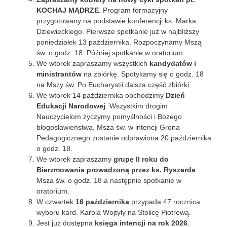
KOCHAJ MĄDRZE
. Program formacyjny
przygotowany na podstawie konferencji ks. Marka
Dziewieckiego. Pierwsze spotkanie już w najbliższy
poniedziałek 13 października. Rozpoczynamy Mszą
św. o godz. 18. Później spotkanie w oratorium.
We wtorek zapraszamy wszystkich
kandydatów i
ministrantów
na zbiórkę. Spotykamy się o godz. 18
na Mszy św. Po Eucharystii dalsza część zbiórki.
We wtorek 14 października obchodzimy
Dzień
Edukacji Narodowej
. Wszystkim drogim
Nauczycielom życzymy pomyślności i Bożego
błogosławieństwa. Msza św. w intencji Grona
Pedagogicznego zostanie odprawiona 20 października
o godz. 18.
We wtorek zapraszamy
grupę II roku do
Bierzmowania prowadzoną przez ks. Ryszarda
.
Msza św. o godz. 18 a następnie spotkanie w
oratorium.
W czwartek
16 października
przypada 47 rocznica
wyboru kard. Karola Wojtyły na Stolicę Piotrową.
Jest już dostępna
księga intencji na rok 2026
.