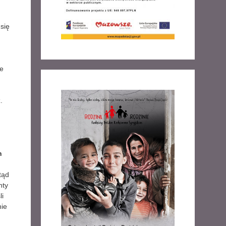
się
ne
.
n
tąd
nty
li
nie