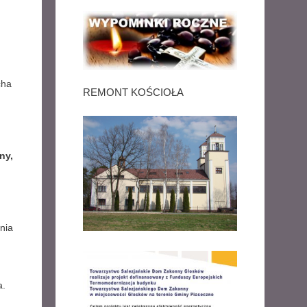
cha
REMONT KOŚCIOŁA
ny,
dnia
a.