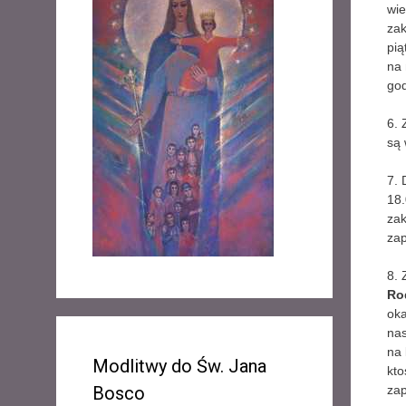
wie
zak
pią
na 
god
6.
są 
7. 
18.
zak
za
8. 
Ro
oka
nas
na 
Modlitwy do Św. Jana
kto
Bosco
za