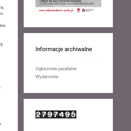
zą,
a.
kie
ją
Informacje archiwalne
Ogłoszenia parafialne
Wydarzenia
h
u.