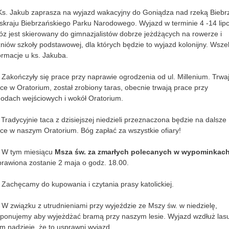
Ks. Jakub zaprasza na wyjazd wakacyjny do Goniądza nad rzeką Biebr
skraju Biebrzańskiego Parku Narodowego. Wyjazd w terminie 4 -14 lipc
z jest skierowany do gimnazjalistów dobrze jeżdżących na rowerze i
niów szkoły podstawowej, dla których będzie to wyjazd kolonijny. Wszel
ormacje u ks. Jakuba.
 Zakończyły się prace przy naprawie ogrodzenia od ul. Millenium. Trwa
ce w Oratorium, został zrobiony taras, obecnie trwają prace przy
odach wejściowych i wokół Oratorium.
 Tradycyjnie taca z dzisiejszej niedzieli przeznaczona będzie na dalsze
ce w naszym Oratorium. Bóg zapłać za wszystkie ofiary!
. W tym miesiącu
Msza św. za zmarłych polecanych w wypominkac
rawiona zostanie 2 maja o godz. 18.00.
 Zachęcamy do kupowania i czytania prasy katolickiej.
 W związku z utrudnieniami przy wyjeździe ze Mszy św. w niedzielę,
ponujemy aby wyjeżdżać bramą przy naszym lesie. Wyjazd wzdłuż las
 nadzieję, że to usprawni wyjazd.