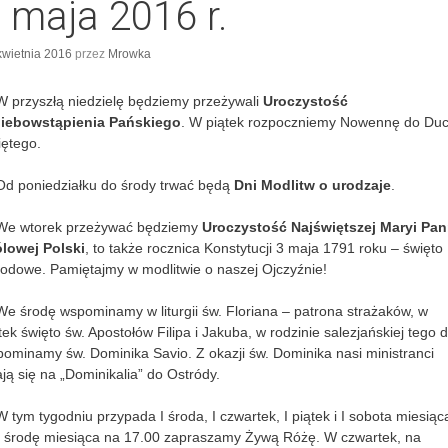
 maja 2016 r.
kwietnia 2016
przez
Mrowka
W przyszłą niedzielę będziemy przeżywali
Uroczystość
iebowstąpienia Pańskiego
. W piątek rozpoczniemy Nowennę do Du
ętego.
Od poniedziałku do środy trwać będą
Dni Modlitw o urodzaje
.
 We wtorek przeżywać będziemy
Uroczystość Najświętszej Maryi Pan
ólowej Polski
, to także rocznica Konstytucji 3 maja 1791 roku – święto
odowe. Pamiętajmy w modlitwie o naszej Ojczyźnie!
We środę wspominamy w liturgii św. Floriana – patrona strażaków, w
tek święto św. Apostołów Filipa i Jakuba, w rodzinie salezjańskiej tego 
ominamy św. Dominika Savio. Z okazji św. Dominika nasi ministranci
ją się na „Dominikalia” do Ostródy.
W tym tygodniu przypada I środa, I czwartek, I piątek i I sobota miesiąc
 środę miesiąca na 17.00 zapraszamy Żywą Różę. W czwartek, na