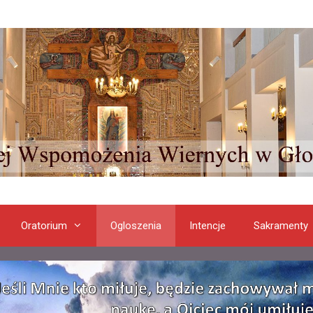
Oratorium
Ogloszenia
Intencje
Sakramenty