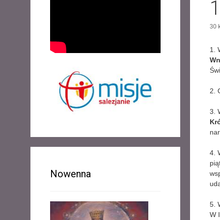
1
30 
1. 
Wn
Świ
2. 
3.
Kr
nar
4. 
pią
Nowenna
wsp
uda
5. 
W I