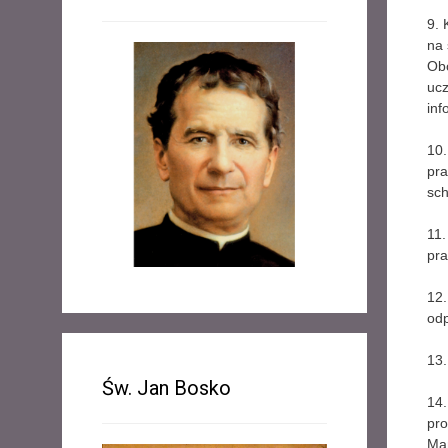
9. 
na 
Obó
ucz
inf
10.
pra
sch
11.
pra
12
odp
13.
Św. Jan Bosko
14.
pro
Mam