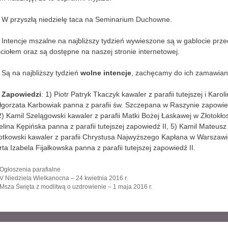
 W przyszłą niedzielę taca na Seminarium Duchowne.
 Intencje mszalne na najbliższy tydzień wywieszone są w gablocie prze
ciołem oraz są dostępne na naszej stronie internetowej.
 Są na najbliższy tydzień
wolne intencje
, zachęcamy do ich zamawian
.
Zapowiedzi
: 1) Piotr Patryk Tkaczyk kawaler z parafii tutejszej i Karol
gorzata Karbowiak panna z parafii św. Szczepana w Raszynie zapowi
 2) Kamil Szelągowski kawaler z parafii Matki Bożej Łaskawej w Złotokłos
lina Kępińska panna z parafii tutejszej zapowiedź II, 5) Kamil Mateusz
tkowski kawaler z parafii Chrystusa Najwyższego Kapłana w Warszawi
ta Izabela Fijałkowska panna z parafii tutejszej zapowiedź II.
K
Ogłoszenia parafialne
a
V Niedziela Wielkanocna – 24 kwietnia 2016 r.
t
Msza Święta z modlitwą o uzdrowienie – 1 maja 2016 r.
e
g
o
r