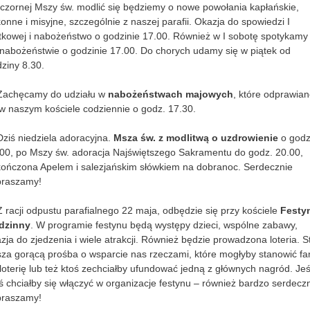
czornej Mszy św. modlić się będziemy o nowe powołania kapłańskie,
onne i misyjne, szczególnie z naszej parafii. Okazja do spowiedzi I
tkowej i nabożeństwo o godzinie 17.00. Również w I sobotę spotykamy 
nabożeństwie o godzinie 17.00. Do chorych udamy się w piątek od
ziny 8.30.
 Zachęcamy do udziału w
nabożeństwach majowych
, które odprawia
w naszym kościele codziennie o godz. 17.30.
Dziś niedziela adoracyjna.
Msza św. z modlitwą o uzdrowienie
o godz
00, po Mszy św. adoracja Najświętszego Sakramentu do godz. 20.00,
ończona Apelem i salezjańskim słówkiem na dobranoc. Serdecznie
praszamy!
Z racji odpustu parafialnego 22 maja, odbędzie się przy kościele
Festy
dzinny
. W programie festynu będą występy dzieci, wspólne zabawy,
zja do zjedzenia i wiele atrakcji. Również będzie prowadzona loteria. S
za gorącą prośba o wsparcie nas rzeczami, które mogłyby stanowić fa
loterię lub też ktoś zechciałby ufundować jedną z głównych nagród. Jeś
ś chciałby się włączyć w organizacje festynu – również bardzo serdecz
praszamy!