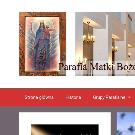
Przeskocz
do
treści
Strona główna
Historia
Grupy Parafialne