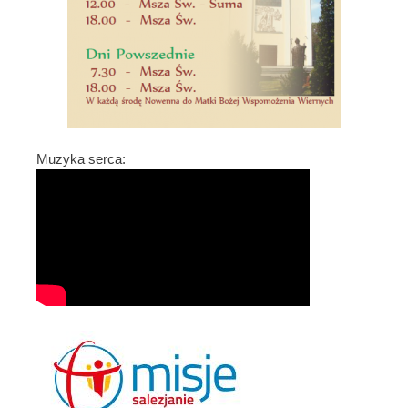
0
1
6
r
.
Muzyka serca: