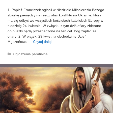
1. Papież Franciszek ogłosił w Niedzielę Miłosierdzia Bożego
zbiórkę pieniędzy na rzecz ofiar konfliktu na Ukrainie, która
ma się odbyć we wszystkich kościołach katolickich Europy w
niedzielę 24 kwietnia. W związku z tym dziś ofiary zbierane
do puszki będą przeznaczone na ten cel. Bóg zapłać za
ofiary! 2. W piątek, 29 kwietnia obchodzimy Dzień
Męczeństwa …
Czytaj dalej
V
N
i
K
Ogłoszenia parafialne
e
a
d
t
z
e
i
g
e
o
l
r
a
i
W
e
i
e
l