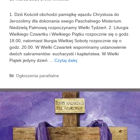
a
–
1. Dziś Kościół obchodzi pamiątkę wjazdu Chrystusa do
2
Jerozolimy dla dokonania swego Paschalnego Misterium.
7
Niedzielą Palmową rozpoczynamy Wielki Tydzień. 2. Liturgia
m
Wielkiego Czwartku i Wielkiego Piątku rozpocznie się o godz.
a
18.00, natomiast liturgia Wielkiej Soboty rozpocznie się o
r
godz. 20.00. W Wielki Czwartek wspominamy ustanowienie
c
dwóch sakramentów: eucharystii i kapłaństwa. W Wielki
a
Piątek jedyny dzień …
Czytaj dalej
N
2
i
0
e
K
Ogłoszenia parafialne
1
d
a
6
z
t
r
i
e
.
e
g
l
o
a
r
P
i
a
e
l
m