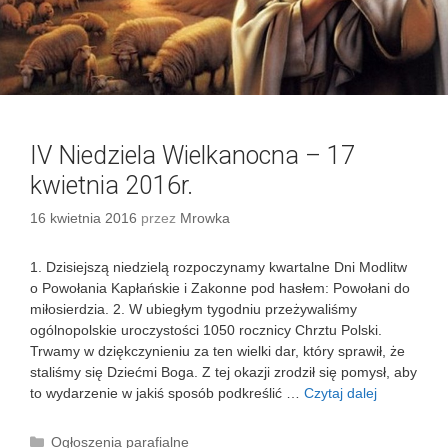
k
a
n
o
c
n
a
IV Niedziela Wielkanocna – 17
–
2
kwietnia 2016r.
4
16 kwietnia 2016
przez
Mrowka
k
w
i
1. Dzisiejszą niedzielą rozpoczynamy kwartalne Dni Modlitw
e
o Powołania Kapłańskie i Zakonne pod hasłem: Powołani do
t
miłosierdzia. 2. W ubiegłym tygodniu przeżywaliśmy
n
ogólnopolskie uroczystości 1050 rocznicy Chrztu Polski.
i
Trwamy w dziękczynieniu za ten wielki dar, który sprawił, że
a
staliśmy się Dziećmi Boga. Z tej okazji zrodził się pomysł, aby
2
to wydarzenie w jakiś sposób podkreślić …
Czytaj dalej
I
0
V
1
N
K
Ogłoszenia parafialne