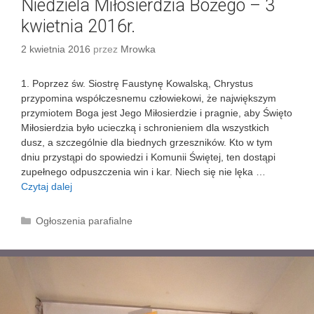
Niedziela Miłosierdzia Bożego – 3
a
2
kwietnia 2016r.
0
2 kwietnia 2016
przez
Mrowka
1
6
r
1. Poprzez św. Siostrę Faustynę Kowalską, Chrystus
przypomina współczesnemu człowiekowi, że największym
przymiotem Boga jest Jego Miłosierdzie i pragnie, aby Święto
Miłosierdzia było ucieczką i schronieniem dla wszystkich
dusz, a szczególnie dla biednych grzeszników. Kto w tym
dniu przystąpi do spowiedzi i Komunii Świętej, ten dostąpi
zupełnego odpuszczenia win i kar. Niech się nie lęka …
Czytaj dalej
N
i
e
K
Ogłoszenia parafialne
d
a
z
t
i
e
e
g
l
o
a
r