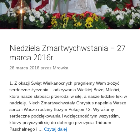
i
e
t
n
i
a
2
Niedziela Zmartwychwstania – 27
0
marca 2016r.
1
6
26 marca 2016
przez
Mrowka
r
.
1. Z okazji Świąt Wielkanocnych pragniemy Wam złożyć
serdeczne życzenia – odkrywania Wielkiej Bożej Miłości,
która nasze słabości przerodzi w siłę, a nasze ludzkie lęki w
nadzieję. Niech Zmartwychwstały Chrystus napełnia Wasze
serca i Wasze rodziny Bożym Pokojem! 2. Wyrażamy
serdeczne podziękowania i wdzięczność tym wszystkim,
którzy przyczynili się do dobrego przeżycia Triduum
Paschalnego i …
Czytaj dalej
N
i