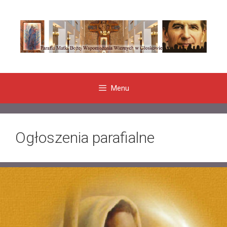
Przeskocz
do
treści
Menu
Ogłoszenia parafialne