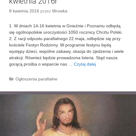
kwietnia 2016r
7
k
8 kwietnia 2016
przez
Mrowka
w
i
1. W dniach 14-16 kwietnia w Gnieźnie i Poznaniu odbędą
e
się ogólnopolskie uroczystości 1050 rocznicy Chrztu Polski.
t
2. Z racji odpustu parafialnego 22 maja, odbędzie się przy
n
kościele Festyn Rodzinny. W programie festynu będą
i
występy dzieci, wspólne zabawy, okazja do zjedzenia i wiele
a
atrakcji. Również będzie prowadzona loteria. Stąd nasza
2
gorącą prośba o wsparcie nas …
Czytaj dalej
I
0
I
1
I
6
K
Ogłoszenia parafialne
N
r
a
i
.
t
e
e
d
g
z
o
i
r
e
i
l
e
a