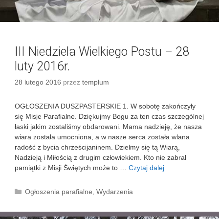
P
o
s
t
u
III Niedziela Wielkiego Postu – 28
–
luty 2016r.
6
m
28 lutego 2016
przez
templum
a
r
OGŁOSZENIA DUSZPASTERSKIE 1. W sobotę zakończyły
c
się Misje Parafialne. Dziękujmy Bogu za ten czas szczególnej
a
łaski jakim zostaliśmy obdarowani. Mama nadzieję, że nasza
2
wiara została umocniona, a w nasze serca została wlana
0
radość z bycia chrześcijaninem. Dzielmy się tą Wiarą,
1
Nadzieją i Miłością z drugim człowiekiem. Kto nie zabrał
6
pamiątki z Misji Świętych może to …
Czytaj dalej
I
r
I
.
I
K
Ogłoszenia parafialne
,
Wydarzenia
N
a
i
t
e