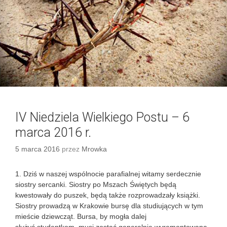
e
l
k
i
e
g
o
P
o
s
IV Niedziela Wielkiego Postu – 6
t
u
marca 2016 r.
–
1
5 marca 2016
przez
Mrowka
3
m
1. Dziś w naszej wspólnocie parafialnej witamy serdecznie
a
siostry sercanki. Siostry po Mszach Świętych będą
r
kwestowały do puszek, będą także rozprowadzały książki.
c
Siostry prowadzą w Krakowie bursę dla studiujących w tym
a
mieście dziewcząt. Bursa, by mogła dalej
2
służyć studentkom, musi zostać generalnie wyremontowana.