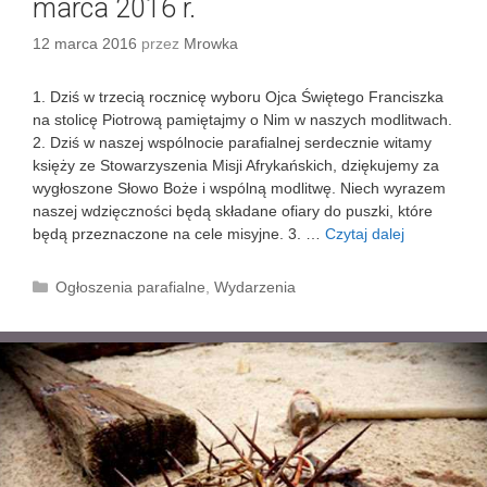
marca 2016 r.
12 marca 2016
przez
Mrowka
1. Dziś w trzecią rocznicę wyboru Ojca Świętego Franciszka
na stolicę Piotrową pamiętajmy o Nim w naszych modlitwach.
2. Dziś w naszej wspólnocie parafialnej serdecznie witamy
księży ze Stowarzyszenia Misji Afrykańskich, dziękujemy za
wygłoszone Słowo Boże i wspólną modlitwę. Niech wyrazem
naszej wdzięczności będą składane ofiary do puszki, które
będą przeznaczone na cele misyjne. 3. …
Czytaj dalej
V
N
i
K
Ogłoszenia parafialne
,
Wydarzenia
e
a
d
t
z
e
i
g
e
o
l
r
a
i
W
e
i