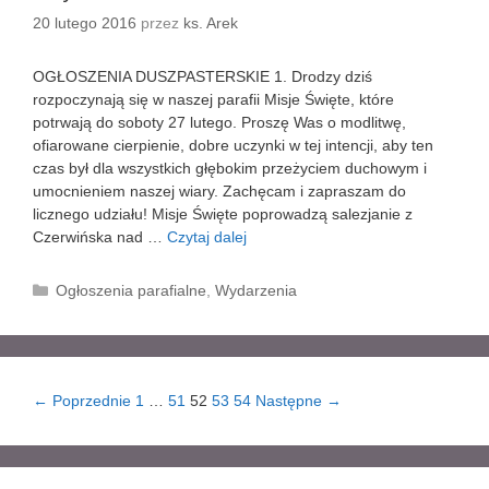
2
20 lutego 2016
przez
ks. Arek
8
l
OGŁOSZENIA DUSZPASTERSKIE 1. Drodzy dziś
u
rozpoczynają się w naszej parafii Misje Święte, które
t
potrwają do soboty 27 lutego. Proszę Was o modlitwę,
y
ofiarowane cierpienie, dobre uczynki w tej intencji, aby ten
2
czas był dla wszystkich głębokim przeżyciem duchowym i
0
umocnieniem naszej wiary. Zachęcam i zapraszam do
1
licznego udziału! Misje Święte poprowadzą salezjanie z
6
Czerwińska nad …
Czytaj dalej
I
r
I
.
N
K
Ogłoszenia parafialne
,
Wydarzenia
i
a
e
t
d
e
z
g
i
Z
← Poprzednie
1
…
51
52
53
54
Następne →
o
e
o
r
l
b
i
a
a
e
W