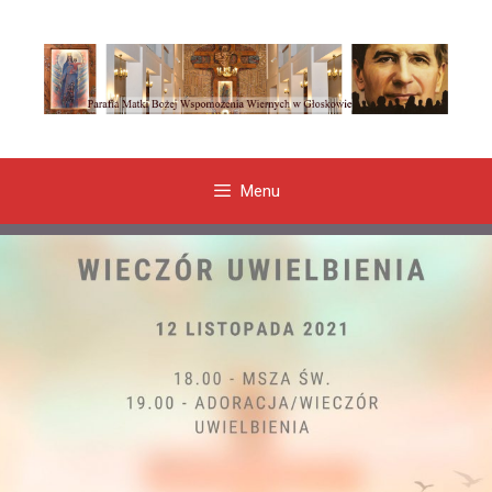
Przeskocz
do
treści
Menu