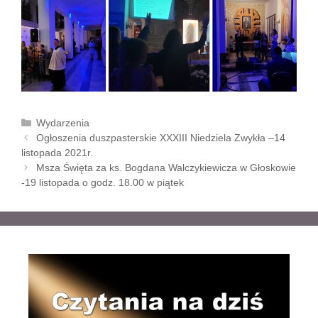
K
Wydarzenia
Z
a
Ogłoszenia duszpasterskie XXXIII Niedziela Zwykła –14
o
listopada 2021r.
t
b
e
Msza Święta za ks. Bogdana Walczykiewicza w Głoskowie
a
-19 listopada o godz. 18.00 w piątek
g
c
o
z
r
w
i
p
e
i
s
y