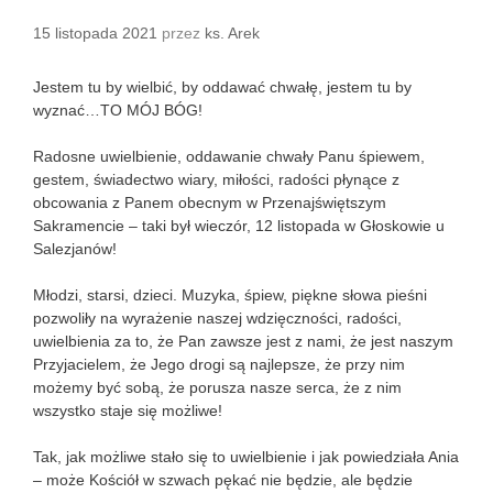
15 listopada 2021
przez
ks. Arek
Jestem tu by wielbić, by oddawać chwałę, jestem tu by
wyznać…TO MÓJ BÓG!
Radosne uwielbienie, oddawanie chwały Panu śpiewem,
gestem, świadectwo wiary, miłości, radości płynące z
obcowania z Panem obecnym w Przenajświętszym
Sakramencie – taki był wieczór, 12 listopada w Głoskowie u
Salezjanów!
Młodzi, starsi, dzieci. Muzyka, śpiew, piękne słowa pieśni
pozwoliły na wyrażenie naszej wdzięczności, radości,
uwielbienia za to, że Pan zawsze jest z nami, że jest naszym
Przyjacielem, że Jego drogi są najlepsze, że przy nim
możemy być sobą, że porusza nasze serca, że z nim
wszystko staje się możliwe!
Tak, jak możliwe stało się to uwielbienie i jak powiedziała Ania
– może Kościół w szwach pękać nie będzie, ale będzie