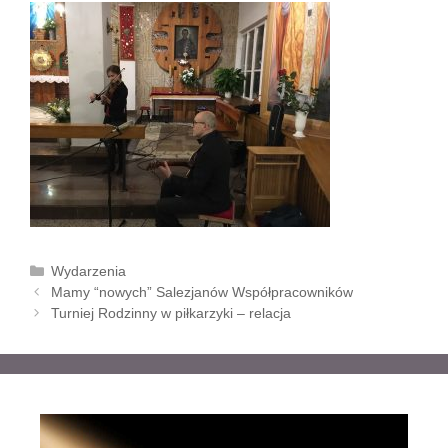
K
Wydarzenia
Z
a
Mamy “nowych” Salezjanów Współpracowników
o
t
Turniej Rodzinny w piłkarzyki – relacja
b
e
a
g
c
o
z
r
w
i
p
e