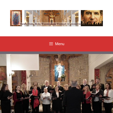
Przeskocz
do
treści
Menu