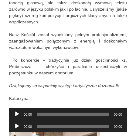
tonacją głosową, ale także doskonałą wymową tekstu
zarówno w języku polskim jak i po łacinie. Usłyszeliśmy (jakże
piękny) szereg kompozycji liturgicznych klasycznych a także
współczesnych.
Nasz Kościół został wypełniony pełnym profesjonalizmem,
zaangażowaniem połączonym z energią i doskonałym
warsztatem wokalnym wykonawców.
Po koncercie – tradycyjnie już dzięki gościnności ks.
Proboszcza – chórzyści i parafianie uczestniczyli w
poczęstunku w naszym oratorium.
Dziękujemy za wspaniały występ i artystyczne doznania!!!
Katarzyna
Odtwarzacz
00:00
00:00
plików
Odtwarzacz
dźwiękowych
00:00
00:00
plików
dźwiękowych