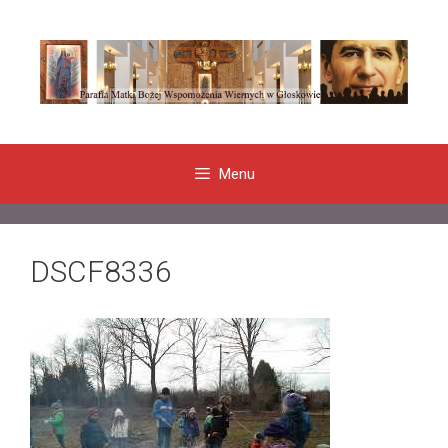
Przeskocz
do
treści
Menu
DSCF8336