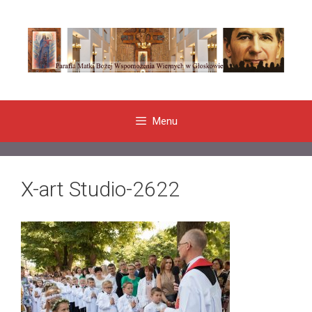
Przeskocz
do
treści
Menu
X-art Studio-2622